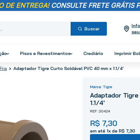
O DE ENTREGA!
CONSULTE FRETE GRÁTIS P
Inf
seu
Termos mais
buscados
ução
Pisos e Revestimentos
Crediário
Imprimir Bo
1
º
pisos
Adaptador Tigre Curto Soldável PVC 40 mm x 1.1/4'
Fria
2
º
porcelanato
3
º
piso
Tigre
4
º
revestimento
Adaptador Tigre
5
º
vaso sanitário
1.1/4'
6
º
chuveiro
30424
7
º
cimento
R$
7
,
30
8
º
torneira
em até
1
x de
R$
7
,
30
9
º
telha