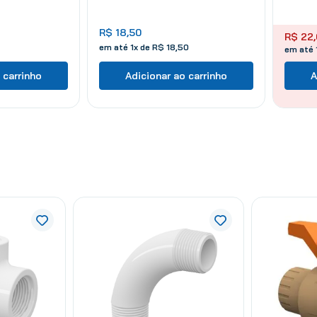
R$
18
,
50
R$
22
,
em até
1
x de
R$
18
,
50
em até 
 carrinho
Adicionar ao carrinho
A