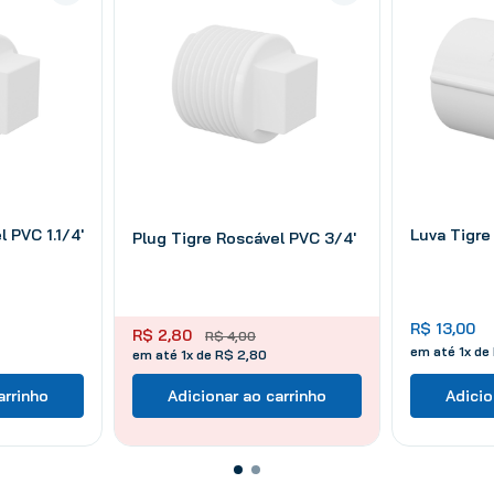
 PVC 1.1/4'
Luva Tigre
Plug Tigre Roscável PVC 3/4'
R$
13
,
00
R$
2
,
80
R$
4
,
00
em até
1
x de
em até 1x de R$ 2,80
arrinho
Adicionar ao carrinho
Adicio