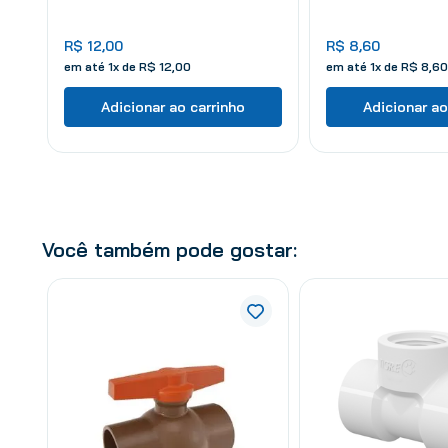
R$
12
,
00
R$
8
,
60
em até
1
x de
R$
12
,
00
em até
1
x de
R$
8
,
60
Adicionar ao carrinho
Adicionar ao
Você também pode gostar: