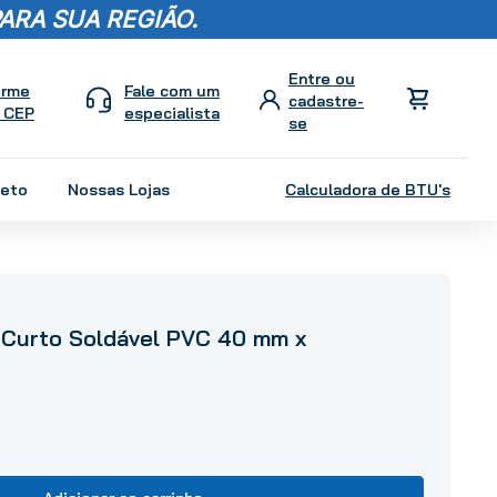
ARA SUA REGIÃO.
orme
Fale com um
 CEP
especialista
leto
Nossas Lojas
Calculadora de BTU's
 Curto Soldável PVC 40 mm x