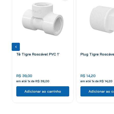
Tê Tigre Roscável PVC 1'
Plug Tigre Roscável
R$
39
,
00
R$
14
,
20
em até
1
x de
R$
39
,
00
em até
1
x de
R$
14
,
20
Adicionar ao carrinho
Adicionar ao c