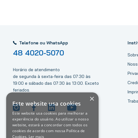
Telefone ou WhatsApp
Insti
48 4020-5070
Sobr
Noss
Horário de atendimento
Priv
de segunda à sexta-feira das 07:30 às
Credi
19:00 e sábado das 07:30 às 13:00. Exceto
feriados.
Impri
×
Trab
Este website usa cookies
Este website usa cookies para melhorar a
experiência do usuário. Ao utilizar o nosso
website, estará a concordar com todos os
cookies de acordo com nossa Política de
Cookies.
Ler mais