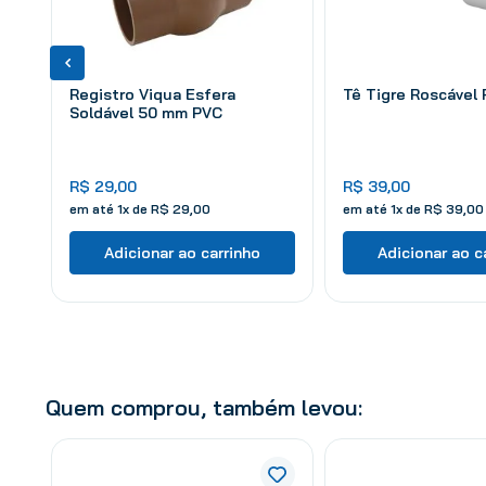
Registro Viqua Esfera
Tê Tigre Roscável 
Soldável 50 mm PVC
R$
29
,
00
R$
39
,
00
em até
1
x de
R$
29
,
00
em até
1
x de
R$
39
,
00
Adicionar ao carrinho
Adicionar ao c
Quem comprou, também levou: