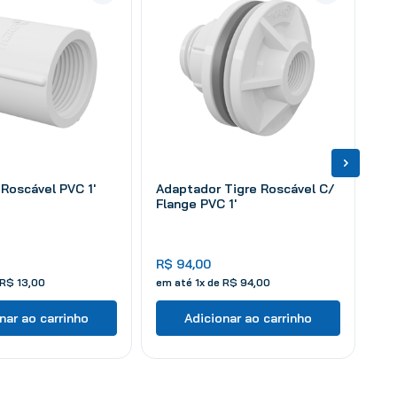
 Roscável PVC 1'
Adaptador Tigre Roscável C/
Flange PVC 1'
R$
94
,
00
R$
13
,
00
em até
1
x de
R$
94
,
00
nar ao carrinho
Adicionar ao carrinho