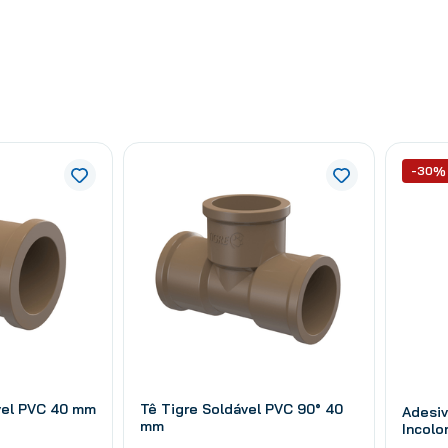
-30%
vel PVC 40 mm
Tê Tigre Soldável PVC 90° 40
Adesiv
mm
Incolo