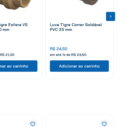
igre Esfera VS
Luva Tigre Correr Soldável
20 mm
PVC 25 mm
R$
24
,
50
R$
21
,
00
em até
1
x de
R$
24
,
50
nar ao carrinho
Adicionar ao carrinho