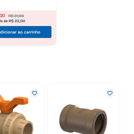
00
R$
31
,
50
1x de R$ 22,00
dicionar ao carrinho