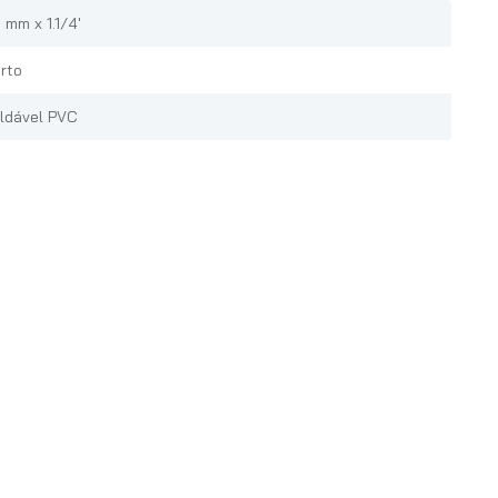
 mm x 1.1/4'
rto
ldável PVC