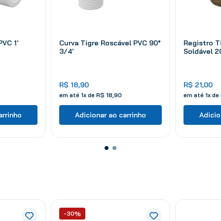
PVC 1'
Curva Tigre Roscável PVC 90°
Registro T
3/4'
Soldável 
R$
18
,
90
R$
21
,
00
em até
1
x de
R$
18
,
90
em até
1
x de
arrinho
Adicionar ao carrinho
Adicio
-30%