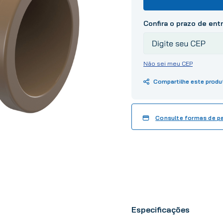
10
º
tinta
Não sei meu CEP
Consulte formas de 
Especificações