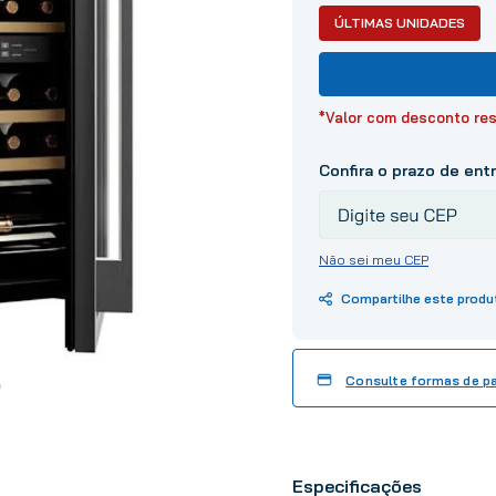
10
º
tinta
ÚLTIMAS UNIDADES
*Valor com desconto res
Não sei meu CEP
Consulte formas de 
Especificações