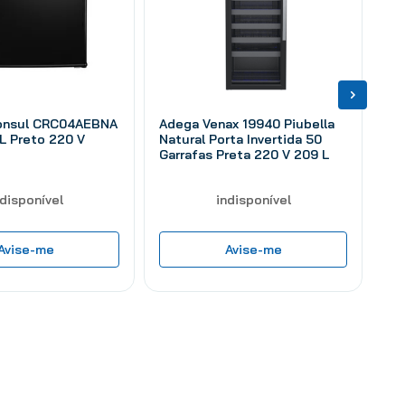
Consul CRC04AEBNA
Adega Venax 19940 Piubella
L Preto 220 V
Natural Porta Invertida 50
Garrafas Preta 220 V 209 L
ndisponível
indisponível
Avise-me
Avise-me