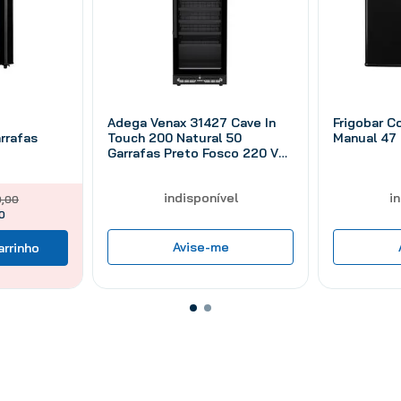
Adega Venax 31427 Cave In
Frigobar 
rrafas
Touch 200 Natural 50
Manual 47 
Garrafas Preto Fosco 220 V
209 L
indisponível
i
0
,
00
0
Avise-me
arrinho