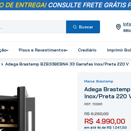
O DE ENTREGA!
CONSULTE FRETE GRÁTIS P
Inf
seu
Termos mais
buscados
ução
Pisos e Revestimentos
Crediário
Imprimir Bo
1
º
pisos
Adega Brastemp BZB33BEBNA 33 Garrafas Inox/Preta 220 V
2
º
porcelanato
3
º
piso
Brastemp
4
º
revestimento
Adega Brastemp
5
º
vaso sanitário
Inox/Preta 220 
6
º
chuveiro
110961
7
º
cimento
R$
6
.
260
,
00
8
º
torneira
R$
4
.
990
,
00
9
º
telha
em até 4x de R$ 1.247,50