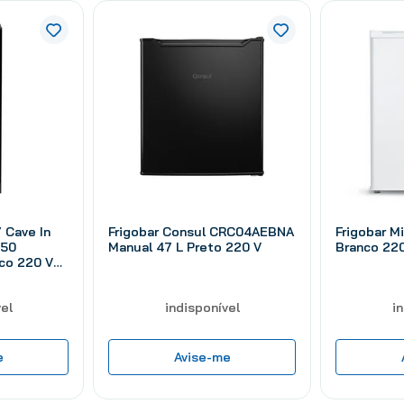
 Cave In
Frigobar Consul CRC04AEBNA
Frigobar 
 50
Manual 47 L Preto 220 V
Branco 22
sco 220 V
el
indisponível
i
e
Avise-me