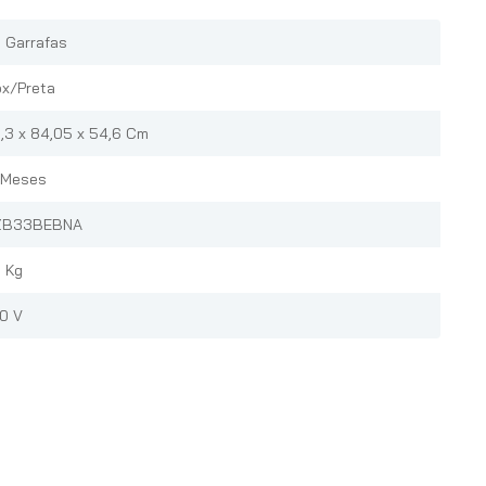
 Garrafas
ox/Preta
,3 x 84,05 x 54,6 Cm
 Meses
ZB33BEBNA
 Kg
0 V