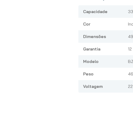
Capacidade
33
Cor
In
Dimensões
49
Garantia
12
Modelo
B
Peso
46
Voltagem
22