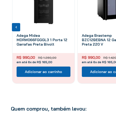
Adega Midea
Adega Brastemp
MDRW066FGGGL3 1 Porta 12
BZC12BEBNA 12 Ga
Garrafas Preta Bivolt
Preta 220 V
R$
990
,
00
R$
990
,
00
R$
1
.
280
,
00
R$
1
.
42
em até 6x de R$ 165,00
em até 6x de R$ 165,0
Adicionar ao carrinho
Adicionar ao c
Quem comprou, também levou: