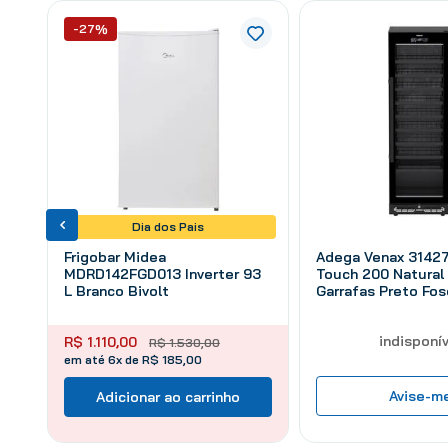
-27%
Dia dos Pais
Frigobar Midea
Adega Venax 31427
MDRD142FGD013 Inverter 93
Touch 200 Natural
L Branco Bivolt
Garrafas Preto Fo
209 L
indisponív
R$
1
.
110
,
00
R$
1
.
530
,
00
em até 6x de R$ 185,00
Avise-m
Adicionar ao carrinho