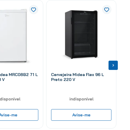
Midea MRC08B2 71 L
Cervejeira Midea Flex 96 L
0 V
Preto 220 V
ndisponível
indisponível
Avise-me
Avise-me