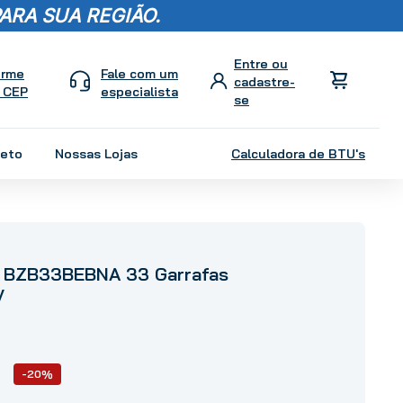
ARA SUA REGIÃO.
orme
Fale com um
 CEP
especialista
leto
Nossas Lojas
Calculadora de BTU's
 BZB33BEBNA 33 Garrafas
V
-20%