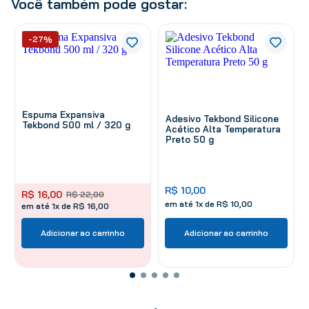
Você também pode gostar:
-27%
Espuma Expansiva
Adesivo Tekbond Silicone
Tekbond 500 ml / 320 g
Acético Alta Temperatura
Preto 50 g
R$
10
,
00
R$
16
,
00
R$
22
,
00
em até
1
x de
R$
10
,
00
em até 1x de R$ 16,00
Adicionar ao carrinho
Adicionar ao carrinho