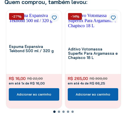
Quem comprou, também levou:
-27%
-14%
Espuma Expansiva
Aditivo Votomassa
Tekbond 500 ml / 320 g
Superfix Para Argamassa e
Chapisco 18 L
R$
16
,
00
R$
265
,
00
R$
22
,
00
R$
309
,
00
em até 1x de R$ 16,00
em até 4x de R$ 66,25
Adicionar ao carrinho
Adicionar ao carrinho