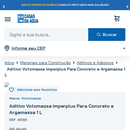
SERVIÇO PRÓPRIO DE ENTREGA!
CONSULTE FRETE GRÁTIS PARA SUA REGIÃO.
Digite a sua busca...
Informe seu CEP
Termos mais buscados
1
º
pisos
Materiais para Construção
Aditivos e Adesivos
2
º
porcelanato
Aditivo Votomassa Imperplus Para Concreto e Argamassa 1
L
3
º
piso
4
º
revestimento
5
º
vaso sanitário
Votomassa
6
º
torneira
Aditivo Votomassa Imperplus Para Concreto e
7
º
chuveiro
Argamassa 1 L
8
º
cimento
411361
9
º
telha
R$
16
,
00