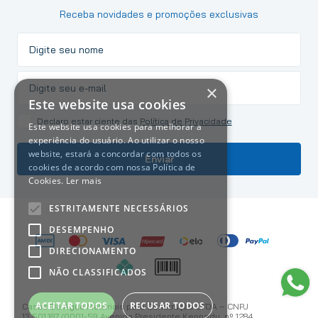
Receba novidades e promoções exclusivas
×
Este website usa cookies
Declaro estar ciente das
Política de Privacidade
Este website usa cookies para melhorar a
experiência do usuário. Ao utilizar o nosso
website, estará a concordar com todos os
Enviar
cookies de acordo com nossa Política de
Cookies.
Ler mais
ESTRITAMENTE NECESSÁRIOS
DESEMPENHO
DIRECIONAMENTO
NÃO CLASSIFICADOS
ACEITAR TODOS
RECUSAR TODOS
Casas Da Água Materiais para Construção LTDA – CNPJ
13.501.187/0001-59 Avenida Presidente Kennedy, nº 1284 ,