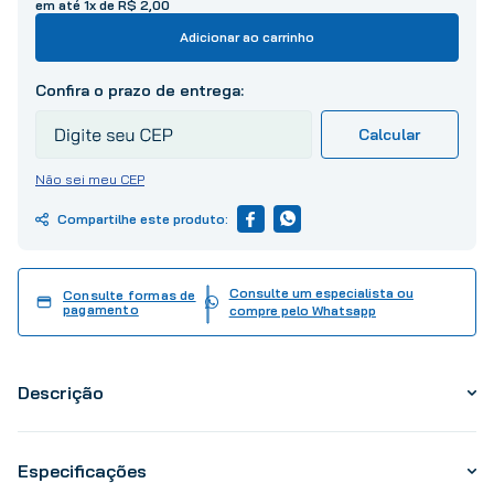
10
º
tinta
em até
1
x de
R$
2
,
00
Adicionar ao carrinho
Não sei meu CEP
Consulte um especialista ou
Consulte formas de
pagamento
compre pelo Whatsapp
Descrição
Especificações