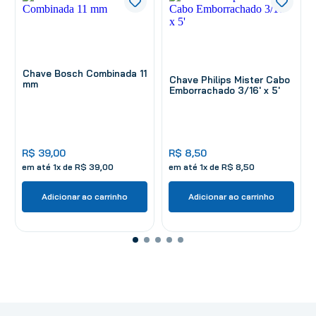
Chave Bosch Combinada 11
Chave Philips Mister Cabo
mm
Emborrachado 3/16' x 5'
R$
39
,
00
R$
8
,
50
em até
1
x de
R$
39
,
00
em até
1
x de
R$
8
,
50
Adicionar ao carrinho
Adicionar ao carrinho