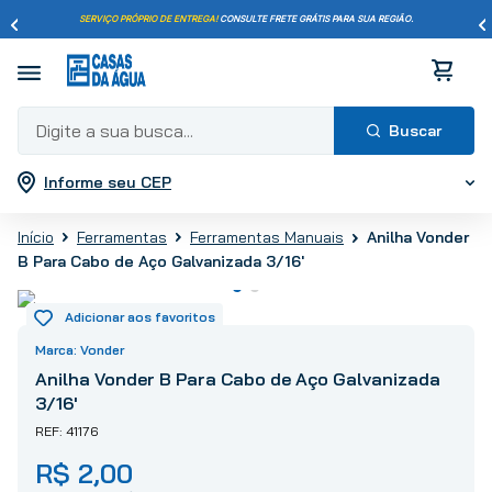
SERVIÇO PRÓPRIO DE ENTREGA!
CONSULTE FRETE GRÁTIS PARA SUA REGIÃO.
Digite a sua busca...
Informe seu CEP
Termos mais buscados
1
º
pisos
Anilha Vonder
Ferramentas
Ferramentas Manuais
2
º
porcelanato
B Para Cabo de Aço Galvanizada 3/16'
3
º
piso
4
º
revestimento
5
º
vaso sanitário
Vonder
6
º
chuveiro
Anilha Vonder B Para Cabo de Aço Galvanizada
3/16'
7
º
cimento
41176
8
º
torneira
R$
2
,
00
9
º
telha