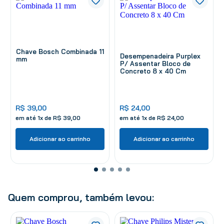
Chave Bosch Combinada 11
Desempenadeira Purplex
mm
P/ Assentar Bloco de
Concreto 8 x 40 Cm
R$
39
,
00
R$
24
,
00
em até
1
x de
R$
39
,
00
em até
1
x de
R$
24
,
00
Adicionar ao carrinho
Adicionar ao carrinho
Quem comprou, também levou: