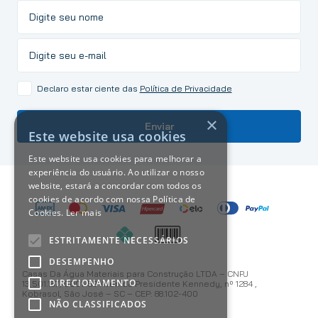
Declaro estar ciente das
Política de Privacidade
×
Enviar
Este website usa cookies
Este website usa cookies para melhorar a
experiência do usuário. Ao utilizar o nosso
website, estará a concordar com todos os
cookies de acordo com nossa Política de
Cookies.
Ler mais
ESTRITAMENTE NECESSÁRIOS
DESEMPENHO
Casas Da Água Materiais para Construção LTDA – CNPJ
DIRECIONAMENTO
13.501.187/0001-59 Avenida Presidente Kennedy, nº 1284 ,
Kobrasol, São José – SC – CEP: 88.102-400
NÃO CLASSIFICADOS