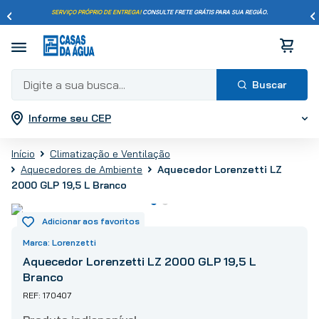
SERVIÇO PRÓPRIO DE ENTREGA!
CONSULTE FRETE GRÁTIS PARA SUA REGIÃO.
Digite a sua busca...
Informe seu CEP
Termos mais buscados
1
º
pisos
Climatização e Ventilação
2
º
porcelanato
Aquecedor Lorenzetti LZ
Aquecedores de Ambiente
3
º
piso
2000 GLP 19,5 L Branco
4
º
revestimento
5
º
vaso sanitário
Lorenzetti
6
º
torneira
Aquecedor Lorenzetti LZ 2000 GLP 19,5 L
7
º
chuveiro
Branco
8
º
cimento
170407
9
º
telha