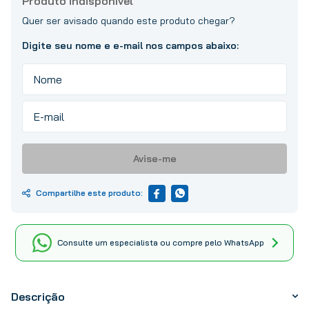
10
º
tinta
Avise-me
Consulte um especialista ou compre pelo WhatsApp
Descrição