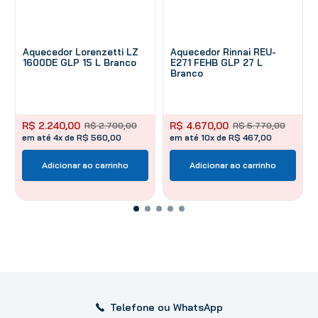
Aquecedor Lorenzetti LZ
Aquecedor Rinnai REU-
1600DE GLP 15 L Branco
E271 FEHB GLP 27 L
Branco
R$
2
.
240
,
00
R$
4
.
670
,
00
R$
2
.
700
,
00
R$
5
.
770
,
00
em até 4x de R$ 560,00
em até 10x de R$ 467,00
Adicionar ao carrinho
Adicionar ao carrinho
Telefone ou WhatsApp