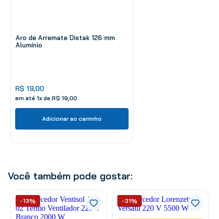
Aro de Arremate Distak 126 mm
Alumínio
R$
19
,
00
em até
1
x de
R$
19
,
00
Adicionar ao carrinho
Você também pode gostar:
-13%
-31%