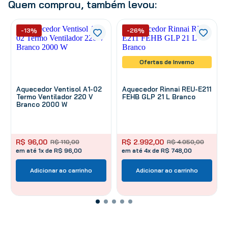
Quem comprou, também levou:
-13%
-26%
Ofertas de Inverno
Aquecedor Ventisol A1-02
Aquecedor Rinnai REU-E211
Termo Ventilador 220 V
FEHB GLP 21 L Branco
Branco 2000 W
R$
96
,
00
R$
2
.
992
,
00
R$
110
,
00
R$
4
.
050
,
00
em até 1x de R$ 96,00
em até 4x de R$ 748,00
Adicionar ao carrinho
Adicionar ao carrinho