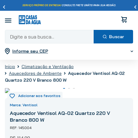
SERVIÇO PRÓPRIO DE ENTREGA!
CONSULTE FRETE GRÁTIS PARA SUA REGIÃO.
Digite a sua busca...
Informe seu CEP
Termos mais buscados
1
º
pisos
Climatização e Ventilação
2
º
porcelanato
Aquecedor Ventisol AQ-02
Aquecedores de Ambiente
3
º
piso
Quartzo 220 V Branco 800 W
4
º
revestimento
5
º
vaso sanitário
Ventisol
6
º
torneira
Aquecedor Ventisol AQ-02 Quartzo 220 V
7
º
cimento
Branco 800 W
8
º
chuveiro
145004
9
º
telha
R$
114
,
00