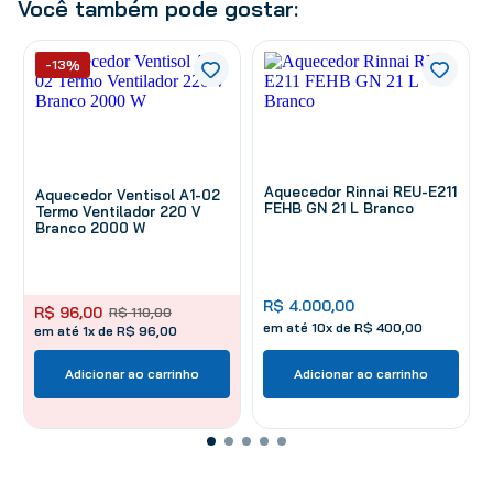
Você também pode gostar:
-13%
Aquecedor Rinnai REU-E211
Aquecedor Ventisol A1-02
FEHB GN 21 L Branco
Termo Ventilador 220 V
Branco 2000 W
R$
4
.
000
,
00
R$
96
,
00
R$
110
,
00
em até
10
x de
R$
400
,
00
em até 1x de R$ 96,00
Adicionar ao carrinho
Adicionar ao carrinho