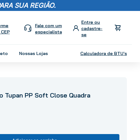
ARA SUA REGIÃO.
orme
Fale com um
 CEP
especialista
leto
Nossas Lojas
Calculadora de BTU's
io Tupan PP Soft Close Quadra