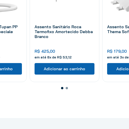
 Tupan PP
Assento Sanitário Roca
Assento Sa
peciale
Termofixo Amortecido Debba
Thema Sof
Branco
R$
425
,
00
R$
179
,
00
0
em até
8
x de
R$
53
,
12
em até
3
x d
arrinho
Adicionar ao carrinho
Adicio