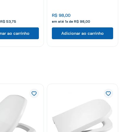
R$
98
,
00
e
R$
53
,
75
em até
1
x de
R$
98
,
00
nar ao carrinho
Adicionar ao carrinho