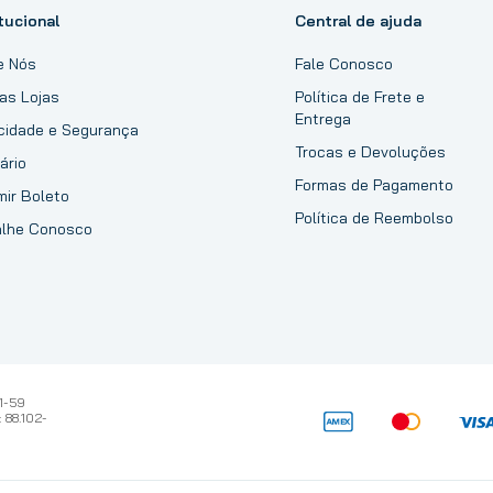
tucional
Central de ajuda
e Nós
Fale Conosco
as Lojas
Política de Frete e
Entrega
acidade e Segurança
Trocas e Devoluções
ário
Formas de Pagamento
mir Boleto
Política de Reembolso
alhe Conosco
1-59
 88.102-