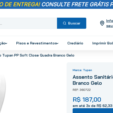
O DE ENTREGA!
CONSULTE FRETE GRÁTIS P
Inf
seu
Termos mais
buscados
ução
Pisos e Revestimentos
Crediário
Imprimir Bo
1
º
pisos
o Tupan PP Soft Close Quadra Branco Gelo
2
º
porcelanato
3
º
piso
Tupan
4
º
revestimento
Assento Sanitár
5
º
vaso sanitário
Branco Gelo
6
º
chuveiro
360722
7
º
cimento
R$
187
,
00
8
º
torneira
em até
3
x de
R$
62
,
33
9
º
telha