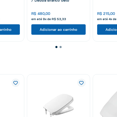
/ Debba Branco Gelo
R$
480
,
00
R$
215
,
00
3
em até
9
x de
R$
53
,
33
em até
4
x d
arrinho
Adicionar ao carrinho
Adicio