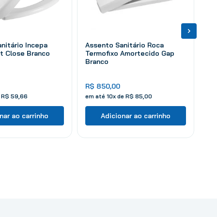
nitário Incepa
Assento Sanitário Roca
t Close Branco
Termofixo Amortecido Gap
Branco
R$
850
,
00
e
R$
59
,
66
em até
10
x de
R$
85
,
00
nar ao carrinho
Adicionar ao carrinho