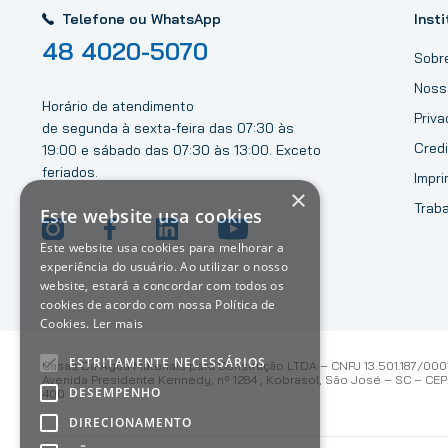
Telefone ou WhatsApp
Insti
48 4020-5070
Sobr
Noss
Horário de atendimento
Priv
de segunda à sexta-feira das 07:30 às
Credi
19:00 e sábado das 07:30 às 13:00. Exceto
feriados.
Impri
×
Trab
Este website usa cookies
Este website usa cookies para melhorar a
experiência do usuário. Ao utilizar o nosso
website, estará a concordar com todos os
cookies de acordo com nossa Política de
Cookies.
Ler mais
ESTRITAMENTE NECESSÁRIOS
Casas Da Água Materiais para Construção LTDA – CNPJ 13.501.187/000
Avenida Presidente Kennedy, nº 1284 , Kobrasol, São José – SC – CEP:
DESEMPENHO
400
DIRECIONAMENTO