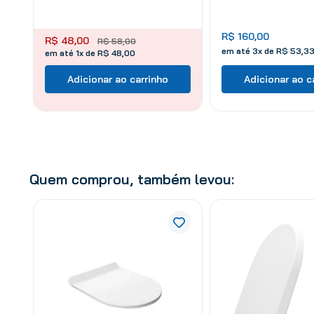
R$
160
,
00
R$
48
,
00
R$
58
,
00
em até
3
x de
R$
53
,
3
em até 1x de R$ 48,00
Adicionar ao carrinho
Adicionar ao c
Quem comprou, também levou: