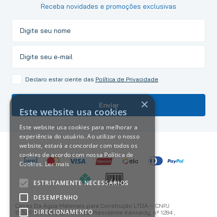
Receba novidades e promoções exclusivas
Declaro estar ciente das
Política de Privacidade
×
Enviar
Este website usa cookies
Este website usa cookies para melhorar a
experiência do usuário. Ao utilizar o nosso
website, estará a concordar com todos os
cookies de acordo com nossa Política de
Cookies.
Ler mais
ESTRITAMENTE NECESSÁRIOS
DESEMPENHO
Casas Da Água Materiais para Construção LTDA – CNPJ
DIRECIONAMENTO
13.501.187/0001-59 Avenida Presidente Kennedy, nº 1284 ,