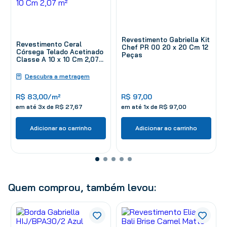
Revestimento Gabriella Kit
Revestimento Ceral
Chef PR 00 20 x 20 Cm 12
Córsega Telado Acetinado
Peças
Classe A 10 x 10 Cm 2,07
m²
Descubra a metragem
R$
83
,
00
/m²
R$
97
,
00
em até
3
x de
R$
27
,
67
em até
1
x de
R$
97
,
00
Adicionar ao carrinho
Adicionar ao carrinho
Quem comprou, também levou: