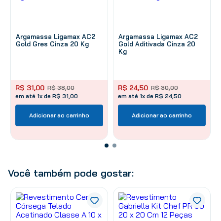
Argamassa Ligamax AC2
Argamassa Ligamax AC2
Gold Gres Cinza 20 Kg
Gold Aditivada Cinza 20
Kg
R$
31
,
00
R$
24
,
50
R$
38
,
00
R$
30
,
00
em até 1x de R$ 31,00
em até 1x de R$ 24,50
Adicionar ao carrinho
Adicionar ao carrinho
Você também pode gostar: