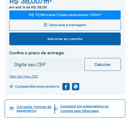
R$
38
,
00
/m²
10
º
tinta
em até
1
x de
R$
38
,
00
R$ 72,96
/
caixa
| Cada caixa possui
1.92
m²
Descubra a metragem
Adicionar ao carrinho
Não sei meu CEP
Consulte um especialista ou
Consulte formas de
pagamento
compre pelo Whatsapp