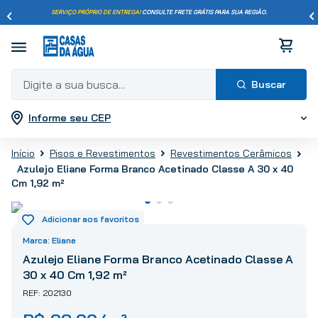
SERVIÇO PRÓPRIO DE ENTREGA!
CONSULTE FRETE GRÁTIS PARA SUA REGIÃO.
Digite a sua busca...
Informe seu CEP
Termos mais buscados
1
º
pisos
Pisos e Revestimentos
Revestimentos Cerâmicos
2
º
porcelanato
Azulejo Eliane Forma Branco Acetinado Classe A 30 x 40
Cm 1,92 m²
3
º
piso
4
º
revestimento
5
º
vaso sanitário
Eliane
6
º
torneira
Azulejo Eliane Forma Branco Acetinado Classe A
7
º
chuveiro
30 x 40 Cm 1,92 m²
8
º
cimento
202130
9
º
telha