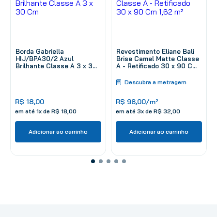
Borda Gabriella
Revestimento Eliane Bali
HIJ/BPA30/2 Azul
Brise Camel Matte Classe
Brilhante Classe A 3 x 30
A - Retificado 30 x 90 Cm
Cm
1,62 m²
Descubra a metragem
R$
18
,
00
R$
96
,
00
/m²
em até
1
x de
R$
18
,
00
em até
3
x de
R$
32
,
00
Adicionar ao carrinho
Adicionar ao carrinho