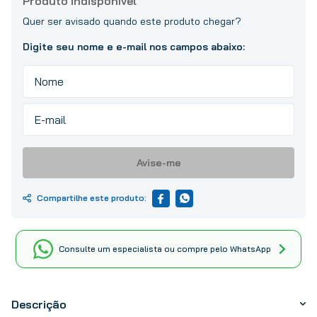
10
º
tinta
Avise-me
Consulte um especialista ou compre pelo WhatsApp
Descrição