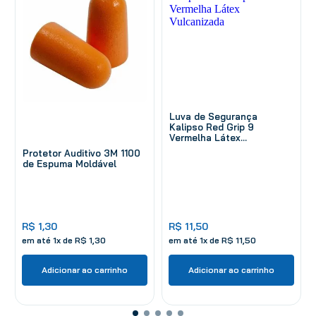
Luva de Segurança
Kalipso Red Grip 9
Vermelha Látex
Vulcanizada
Protetor Auditivo 3M 1100
de Espuma Moldável
R$
1
,
30
R$
11
,
50
em até
1
x de
R$
1
,
30
em até
1
x de
R$
11
,
50
Adicionar ao carrinho
Adicionar ao carrinho