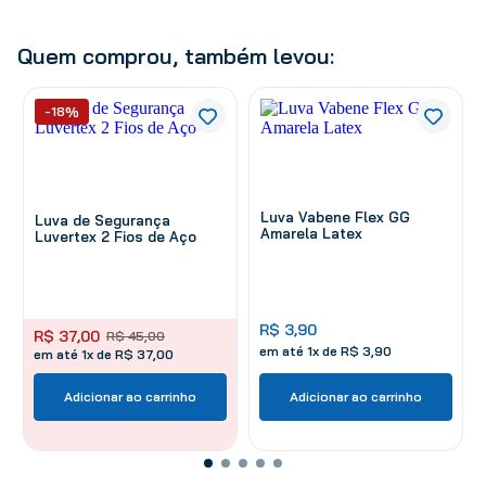
Quem comprou, também levou:
-18%
Luva Vabene Flex GG
Luva de Segurança
Amarela Latex
Luvertex 2 Fios de Aço
R$
3
,
90
R$
37
,
00
R$
45
,
00
em até
1
x de
R$
3
,
90
em até 1x de R$ 37,00
Adicionar ao carrinho
Adicionar ao carrinho