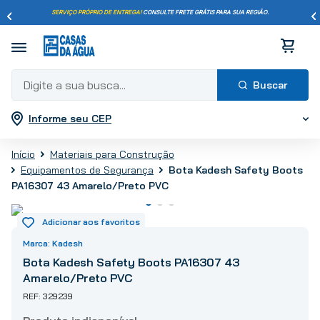
SERVIÇO PRÓPRIO DE ENTREGA!
CONSULTE FRETE GRÁTIS PARA SUA REGIÃO.
Digite a sua busca...
Informe seu CEP
Termos mais buscados
1
º
pisos
Materiais para Construção
2
º
porcelanato
Bota Kadesh Safety Boots
Equipamentos de Segurança
3
º
piso
PA16307 43 Amarelo/Preto PVC
4
º
revestimento
5
º
vaso sanitário
Kadesh
6
º
torneira
Bota Kadesh Safety Boots PA16307 43
7
º
cimento
Amarelo/Preto PVC
8
º
chuveiro
329239
9
º
telha