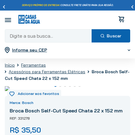
SERVIÇO PRÓPRIO DE ENTREGA!
CONSULTE FRETE GRÁTIS PARA SUA REGIÃO.
Digite a sua busca...
Informe seu CEP
Termos mais buscados
1
º
pisos
Ferramentas
2
º
porcelanato
Broca Bosch Self-
Acessórios para Ferramentas Elétricas
3
º
piso
Cut Speed Chata 22 x 152 mm
4
º
revestimento
5
º
vaso sanitário
Bosch
6
º
torneira
Broca Bosch Self-Cut Speed Chata 22 x 152 mm
7
º
cimento
331278
8
º
chuveiro
R$
35
,
50
9
º
telha