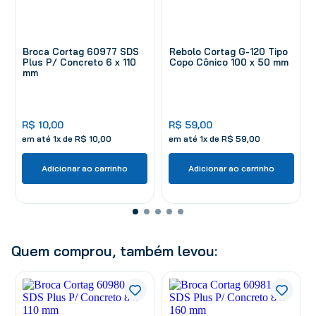
Broca Cortag 60977 SDS
Rebolo Cortag G-120 Tipo
Plus P/ Concreto 6 x 110
Copo Cônico 100 x 50 mm
mm
R$
10
,
00
R$
59
,
00
em até
1
x de
R$
10
,
00
em até
1
x de
R$
59
,
00
Adicionar ao carrinho
Adicionar ao carrinho
Quem comprou, também levou: