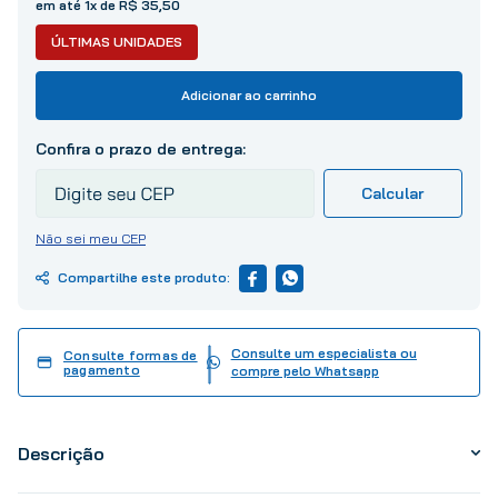
em até
1
x de
R$
35
,
50
10
º
tinta
ÚLTIMAS UNIDADES
Adicionar ao carrinho
Não sei meu CEP
Consulte um especialista ou
Consulte formas de
pagamento
compre pelo Whatsapp
Descrição