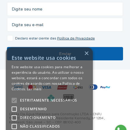
Declaro estar ciente das
Política de Privacidade
×
Enviar
Este website usa cookies
Este website usa cookies para melhorar a
experiência do usuário. Ao utilizar o nosso
website, estará a concordar com todos os
cookies de acordo com nossa Política de
Cookies.
Ler mais
ESTRITAMENTE NECESSÁRIOS
DESEMPENHO
Casas Da Água Materiais para Construção LTDA – CNPJ
DIRECIONAMENTO
13.501.187/0001-59 Avenida Presidente Kennedy, nº 1284 ,
Kobrasol, São José – SC – CEP: 88.102-400
NÃO CLASSIFICADOS