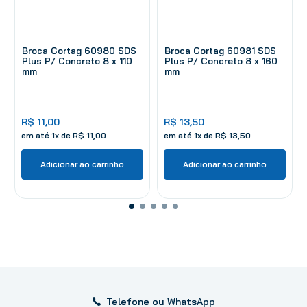
Broca Cortag 60980 SDS
Broca Cortag 60981 SDS
Plus P/ Concreto 8 x 110
Plus P/ Concreto 8 x 160
mm
mm
R$
11
,
00
R$
13
,
50
em até
1
x de
R$
11
,
00
em até
1
x de
R$
13
,
50
Adicionar ao carrinho
Adicionar ao carrinho
Telefone ou WhatsApp