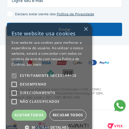
Declaro estar ciente das
Política de Privacidade
×
Enviar
Este website usa cookies
Este website usa cookies para melhorar a
experiência do usuário. Ao utilizar o nosso
website, estará a concordar com todos os
cookies de acordo com nossa Política de
Cookies.
Ler mais
ESTRITAMENTE NECESSÁRIOS
DESEMPENHO
Casas Da Água Materiais para Construção LTDA – CNPJ
DIRECIONAMENTO
13.501.187/0001-59 Avenida Presidente Kennedy, nº 1284 ,
Kobrasol, São José – SC – CEP: 88.102-400
NÃO CLASSIFICADOS
ACEITAR TODOS
RECUSAR TODOS
MOSTRAR DETALHES