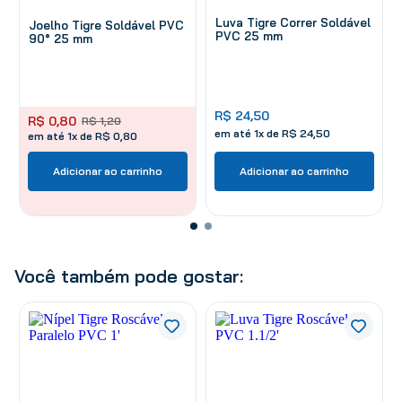
Luva Tigre Correr Soldável
Joelho Tigre Soldável PVC
PVC 25 mm
90° 25 mm
R$
24
,
50
R$
0
,
80
R$
1
,
20
em até
1
x de
R$
24
,
50
em até 1x de R$ 0,80
Adicionar ao carrinho
Adicionar ao carrinho
Você também pode gostar: