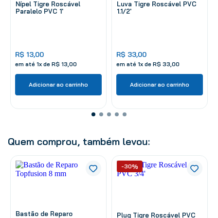
Nípel Tigre Roscável
Luva Tigre Roscável PVC
Paralelo PVC 1'
1.1/2'
R$
13
,
00
R$
33
,
00
em até
1
x de
R$
13
,
00
em até
1
x de
R$
33
,
00
Adicionar ao carrinho
Adicionar ao carrinho
Quem comprou, também levou:
-30%
Bastão de Reparo
Plug Tigre Roscável PVC