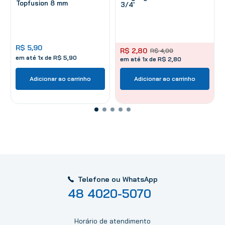
Topfusion 8 mm
3/4'
R$
5
,
90
R$
2
,
80
R$
4
,
00
em até
1
x de
R$
5
,
90
em até 1x de R$ 2,80
Adicionar ao carrinho
Adicionar ao carrinho
Telefone ou WhatsApp
48 4020-5070
Horário de atendimento