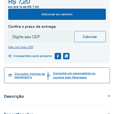
R$
7
,
20
10
º
tinta
em até
1
x de
R$
7
,
20
Adicionar ao carrinho
Não sei meu CEP
Consulte um especialista ou
Consulte formas de
pagamento
compre pelo Whatsapp
Descrição