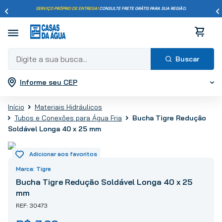
SERVIÇO PRÓPRIO DE ENTREGA!
CONSULTE FRETE GRÁTIS PARA SUA REGIÃO.
Digite a sua busca...
Informe seu CEP
Termos mais buscados
1
º
pisos
Materiais Hidráulicos
2
º
porcelanato
Bucha Tigre Redução
Tubos e Conexões para Água Fria
3
º
piso
Soldável Longa 40 x 25 mm
4
º
revestimento
5
º
vaso sanitário
Tigre
6
º
chuveiro
Bucha Tigre Redução Soldável Longa 40 x 25
7
º
cimento
mm
8
º
torneira
30473
9
º
telha