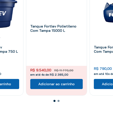
Tanque Fortlev Polietileno
Com Tampa 15000 L
ev
Tanque For
ampa 750 L
Com Tampa
R$
790
,
00
R$
9
.
540
,
00
R$
11
.
770
,
00
0
em até
10
x 
em até 4x de R$ 2.385,00
arrinho
Adicionar ao carrinho
Adicio