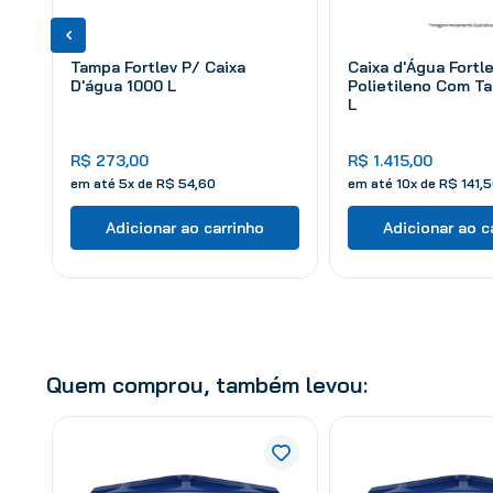
Tampa Fortlev P/ Caixa
Caixa d'Água Fortl
D'água 1000 L
Polietileno Com T
L
R$
273
,
00
R$
1
.
415
,
00
em até
5
x de
R$
54
,
60
em até
10
x de
R$
141
,
5
Adicionar ao carrinho
Adicionar ao c
Quem comprou, também levou: