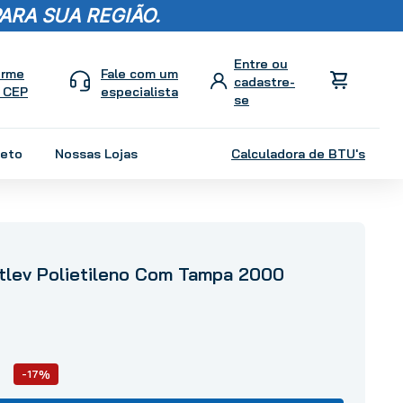
ARA SUA REGIÃO.
orme
Fale com um
 CEP
especialista
leto
Nossas Lojas
Calculadora de BTU's
rtlev Polietileno Com Tampa 2000
-17%