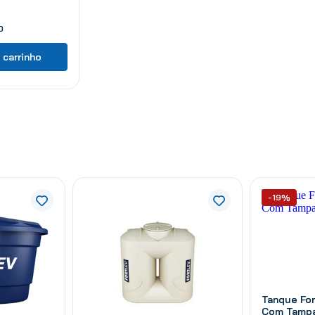
0
 carrinho
-19%
Tanque For
Com Tampa