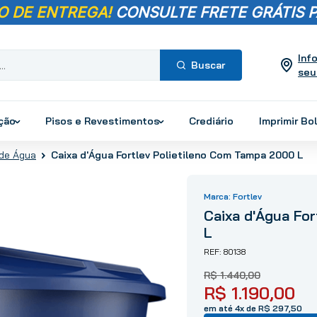
O DE ENTREGA!
CONSULTE FRETE GRÁTIS P
Inf
seu
Termos mais
buscados
ução
Pisos e Revestimentos
Crediário
Imprimir Bo
1
º
pisos
Caixa d'Água Fortlev Polietileno Com Tampa 2000 L
 de Água
2
º
porcelanato
3
º
piso
Fortlev
4
º
revestimento
Caixa d'Água Fo
5
º
vaso sanitário
L
6
º
chuveiro
80138
7
º
cimento
R$
1
.
440
,
00
8
º
torneira
R$
1
.
190
,
00
9
º
telha
em até 4x de R$ 297,50