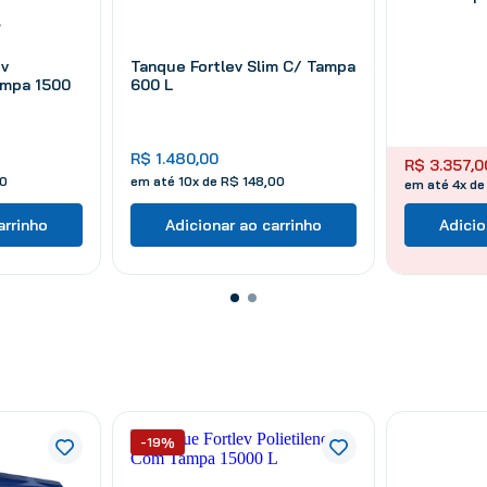
ev
Tanque Fortlev Slim C/ Tampa
ampa 1500
600 L
R$
1
.
480
,
00
R$
3
.
357
,
0
0
em até
10
x de
R$
148
,
00
em até 4x d
arrinho
Adicionar ao carrinho
Adicio
-19%