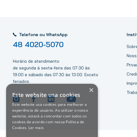
Telefone ou WhatsApp
Insti
48 4020-5070
Sobr
Noss
Horário de atendimento
Priv
de segunda à sexta-feira das 07:30 às
Credi
19:00 e sábado das 07:30 às 13:00. Exceto
feriados.
Impri
×
Trab
Este website usa cookies
Este website usa cookies para melhorar a
experiência do usuário. Ao utilizar o nosso
website, estará a concordar com todos os
cookies de acordo com nossa Política de
Cookies.
Ler mais