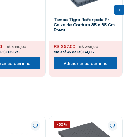
Tampa Tigre Reforçada P/
Caixa de Gordura 35 x 35 Cm
Preta
0
R$
257
,
00
R$
4
.
140
,
00
R$
369
,
00
e R$ 839,25
em até 4x de R$ 64,25
nar ao carrinho
Adicionar ao carrinho
-30%