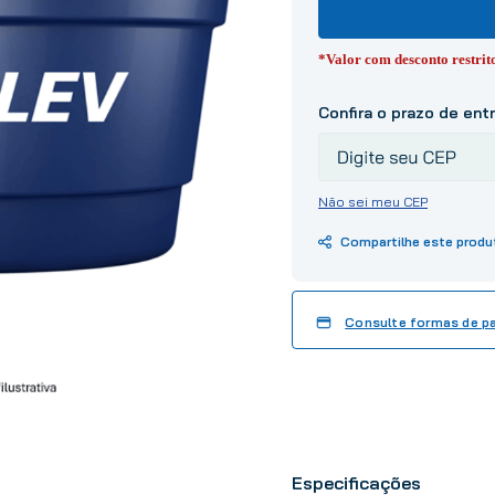
10
º
tinta
*Valor com desconto restri
Não sei meu CEP
Consulte formas de 
Especificações