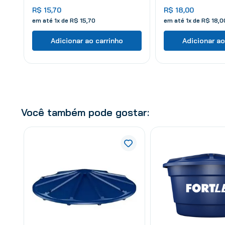
R$
15
,
70
R$
18
,
00
em até
1
x de
R$
15
,
70
em até
1
x de
R$
18
,
0
Adicionar ao carrinho
Adicionar ao
Você também pode gostar: