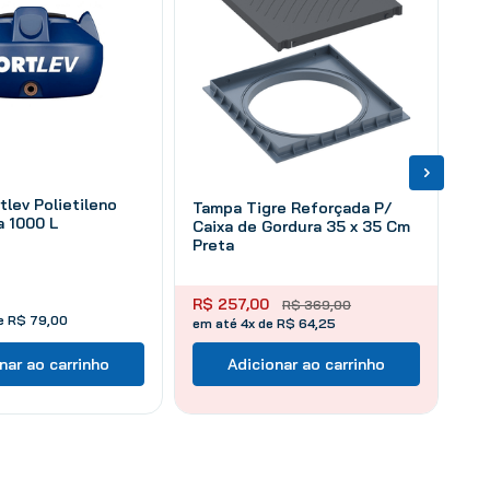
tlev Polietileno
Tampa Tigre Reforçada P/
 1000 L
Caixa de Gordura 35 x 35 Cm
Preta
R$
257
,
00
R$
369
,
00
de
R$
79
,
00
em até 4x de R$ 64,25
nar ao carrinho
Adicionar ao carrinho