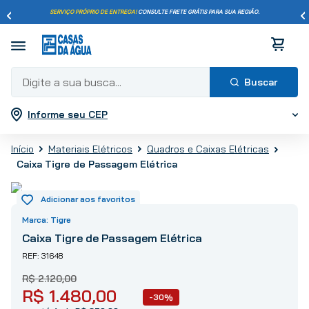
SERVIÇO PRÓPRIO DE ENTREGA!
CONSULTE FRETE GRÁTIS PARA SUA REGIÃO.
Digite a sua busca...
Informe seu CEP
Termos mais buscados
1
º
pisos
Materiais Elétricos
Quadros e Caixas Elétricas
2
º
porcelanato
Caixa Tigre de Passagem Elétrica
3
º
piso
4
º
revestimento
5
º
vaso sanitário
Tigre
6
º
torneira
Caixa Tigre de Passagem Elétrica
7
º
chuveiro
31648
8
º
cimento
R$
2
.
120
,
00
R$
1
.
480
,
00
9
º
telha
-30%