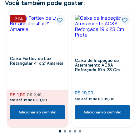
Você também pode gostar:
-21%
Caixa Fortlev de Luz
Caixa de Inspeção de
Retangular 4' x 2' Amarela
Aterramento AC&A
Reforçada 19 x 23 Cm
Preta
R$
19
,
00
R$
1
,
90
R$
2
,
40
em até
1
x de
R$
19
,
00
em até 1x de R$ 1,90
Adicionar ao carrinho
Adicionar ao carrinho