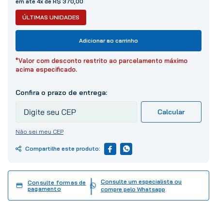
em até 4x de R$ 370,00
10
º
tinta
ÚLTIMAS UNIDADES
Adicionar ao carrinho
*Valor com desconto restrito ao parcelamento máximo
acima especificado.
Não sei meu CEP
Consulte um especialista ou
Consulte formas de
pagamento
compre pelo Whatsapp