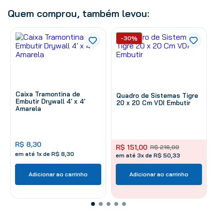
Quem comprou, também levou:
-30%
Caixa Tramontina de
Quadro de Sistemas Tigre
Embutir Drywall 4' x 4'
20 x 20 Cm VDI Embutir
Amarela
R$
8
,
30
R$
151
,
00
R$
216
,
00
em até
1
x de
R$
8
,
30
em até 3x de R$ 50,33
Adicionar ao carrinho
Adicionar ao carrinho