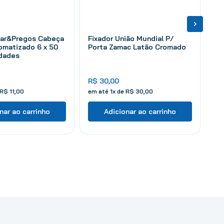
Par&Pregos Cabeça
Fixador União Mundial P/
omatizado 6 x 50
Porta Zamac Latão Cromado
dades
R$
30
,
00
R$
11
,
00
em até
1
x de
R$
30
,
00
nar ao carrinho
Adicionar ao carrinho