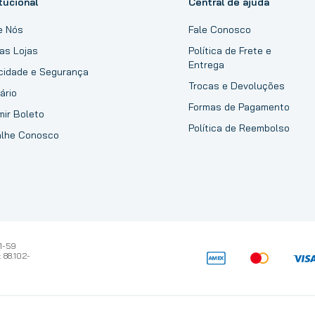
tucional
Central de ajuda
e Nós
Fale Conosco
as Lojas
Política de Frete e
Entrega
acidade e Segurança
Trocas e Devoluções
ário
Formas de Pagamento
mir Boleto
Política de Reembolso
alhe Conosco
1-59
 88.102-