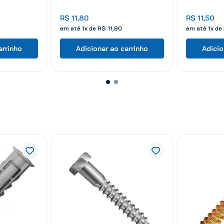
R$
11
,
80
R$
11
,
50
em até
1
x de
R$
11
,
80
em até
1
x de
arrinho
Adicionar ao carrinho
Adicio