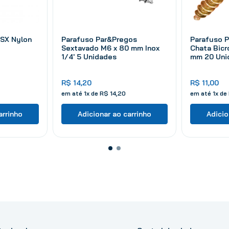
SX Nylon
Parafuso Par&Pregos
Parafuso 
Sextavado M6 x 80 mm Inox
Chata Bicr
1/4' 5 Unidades
mm 20 Uni
R$
14
,
20
R$
11
,
00
em até
1
x de
R$
14
,
20
em até
1
x de
arrinho
Adicionar ao carrinho
Adicio