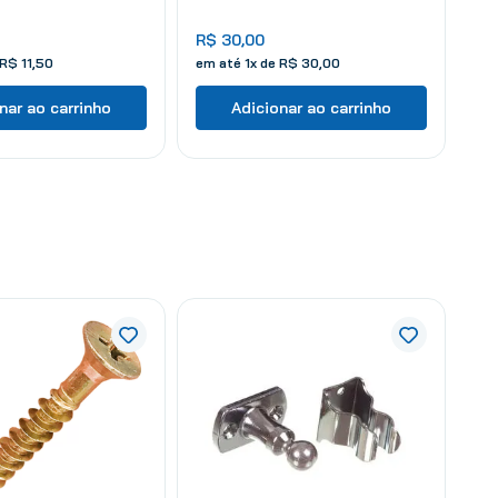
R$
30
,
00
R$
11
,
50
em até
1
x de
R$
30
,
00
nar ao carrinho
Adicionar ao carrinho