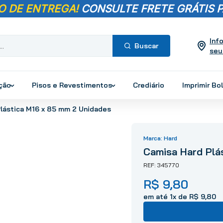
O DE ENTREGA!
CONSULTE FRETE GRÁTIS P
Inf
seu
Termos mais
buscados
ução
Pisos e Revestimentos
Crediário
Imprimir Bo
1
º
pisos
lástica M16 x 85 mm 2 Unidades
2
º
porcelanato
3
º
piso
Hard
4
º
revestimento
Camisa Hard Plá
5
º
vaso sanitário
345770
6
º
torneira
R$
9
,
80
7
º
cimento
8
º
chuveiro
em até
1
x de
R$
9
,
80
9
º
telha