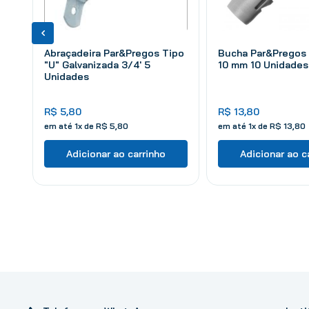
Abraçadeira Par&Pregos Tipo
Bucha Par&Pregos 
"U" Galvanizada 3/4' 5
10 mm 10 Unidades
Unidades
R$
5
,
80
R$
13
,
80
em até
1
x de
R$
5
,
80
em até
1
x de
R$
13
,
80
Adicionar ao carrinho
Adicionar ao c