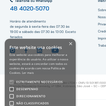
Telefone ou WhatsApp
Insti
48 4020-5070
Sobr
Noss
Horário de atendimento
Priv
de segunda à sexta-feira das 07:30 às
Credi
19:00 e sábado das 07:30 às 13:00. Exceto
feriados.
Impri
×
Trab
Este website usa cookies
Este website usa cookies para melhorar a
experiência do usuário. Ao utilizar o nosso
website, estará a concordar com todos os
cookies de acordo com nossa Política de
Cookies.
Ler mais
ESTRITAMENTE NECESSÁRIOS
Casas Da Água Materiais para Construção LTDA – CNPJ 13.501.187/000
Avenida Presidente Kennedy, nº 1284 , Kobrasol, São José – SC – CEP:
DESEMPENHO
400
DIRECIONAMENTO
NÃO CLASSIFICADOS