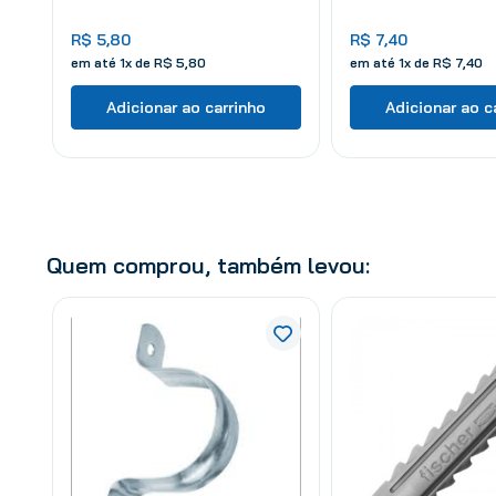
R$
5
,
80
R$
7
,
40
em até
1
x de
R$
5
,
80
em até
1
x de
R$
7
,
40
Adicionar ao carrinho
Adicionar ao c
Quem comprou, também levou: