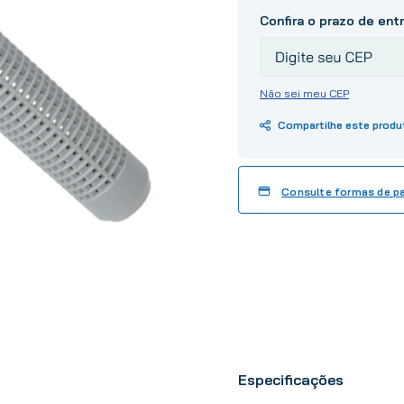
10
º
tinta
Não sei meu CEP
Consulte formas de 
Especificações