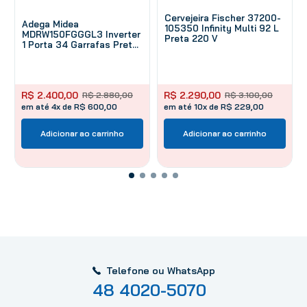
Cervejeira Fischer 37200-
Adega Midea
105350 Infinity Multi 92 L
MDRW150FGGGL3 Inverter
Preta 220 V
1 Porta 34 Garrafas Preta
Bivolt
R$
2
.
400
,
00
R$
2
.
290
,
00
R$
2
.
880
,
00
R$
3
.
100
,
00
em até 4x de R$ 600,00
em até 10x de R$ 229,00
Adicionar ao carrinho
Adicionar ao carrinho
Telefone ou WhatsApp
48 4020-5070