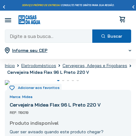
SERVIÇO PRÓPRIO DE ENTREGA!
CONSULTE FRETE GRÁTIS PARA SUA REGIÃO.
Digite a sua busca...
Informe seu CEP
Termos mais buscados
1
º
pisos
Eletrodomésticos
Cervejeiras, Adegas e Frigobares
2
º
porcelanato
Cervejeira Midea Flex 96 L Preto 220 V
3
º
piso
4
º
revestimento
5
º
vaso sanitário
Midea
6
º
chuveiro
Cervejeira Midea Flex 96 L Preto 220 V
7
º
cimento
119019
8
º
torneira
9
º
telha