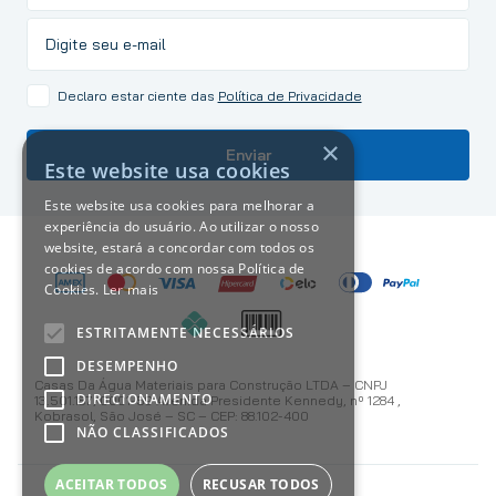
Declaro estar ciente das
Política de Privacidade
×
Enviar
Este website usa cookies
Este website usa cookies para melhorar a
experiência do usuário. Ao utilizar o nosso
website, estará a concordar com todos os
cookies de acordo com nossa Política de
Cookies.
Ler mais
ESTRITAMENTE NECESSÁRIOS
DESEMPENHO
Casas Da Água Materiais para Construção LTDA – CNPJ
DIRECIONAMENTO
13.501.187/0001-59 Avenida Presidente Kennedy, nº 1284 ,
Kobrasol, São José – SC – CEP: 88.102-400
NÃO CLASSIFICADOS
ACEITAR TODOS
RECUSAR TODOS