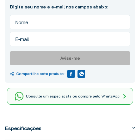
10
º
tinta
Avise-me
Consulte um especialista ou compre pelo WhatsApp
Especificações