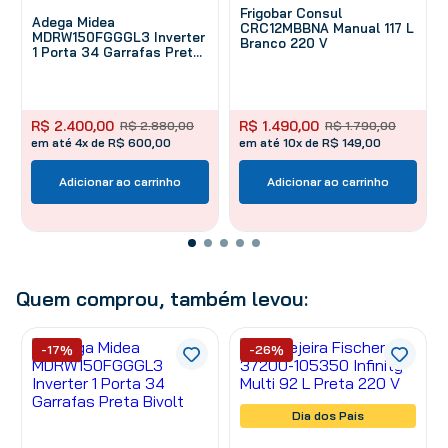
Frigobar Consul
Adega Midea
CRC12MBBNA Manual 117 L
MDRW150FGGGL3 Inverter
Branco 220 V
1 Porta 34 Garrafas Preta
Bivolt
R$
2
.
400
,
00
R$
1
.
490
,
00
R$
2
.
880
,
00
R$
1
.
790
,
00
em até 4x de R$ 600,00
em até 10x de R$ 149,00
Adicionar ao carrinho
Adicionar ao carrinho
Quem comprou, também levou:
-17%
-26%
Dia dos Pais