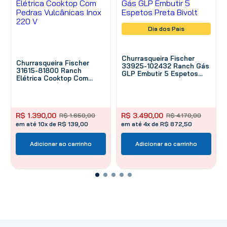
Dia dos Pais
Churrasqueira Fischer
Churrasqueira Fischer
33925-102432 Ranch Gás
31615-81800 Ranch
GLP Embutir 5 Espetos
Elétrica Cooktop Com
Preta Bivolt
Pedras Vulcânicas Inox
220 V
R$
1
.
390
,
00
R$
3
.
490
,
00
R$
1
.
650
,
00
R$
4
.
170
,
00
em até 10x de R$ 139,00
em até 4x de R$ 872,50
Adicionar ao carrinho
Adicionar ao carrinho