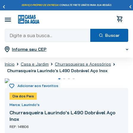
SERVIÇO PRÓPRIO DE ENTREGA!
CONSULTE FRETE GRÁTIS PARA SUA REGIÃO.
Digite a sua busca...
Informe seu CEP
Termos mais buscados
1
º
pisos
Casa e Jardim
Churrasqueiras e Acessórios
2
º
porcelanato
Churrasqueira Laurindo's L490 Dobrável Aço Inox
3
º
piso
4
º
revestimento
5
º
vaso sanitário
Dia dos Pais
6
º
torneira
Laurindo's
7
º
cimento
Churrasqueira Laurindo's L490 Dobrável Aço
8
º
chuveiro
Inox
9
º
telha
141806