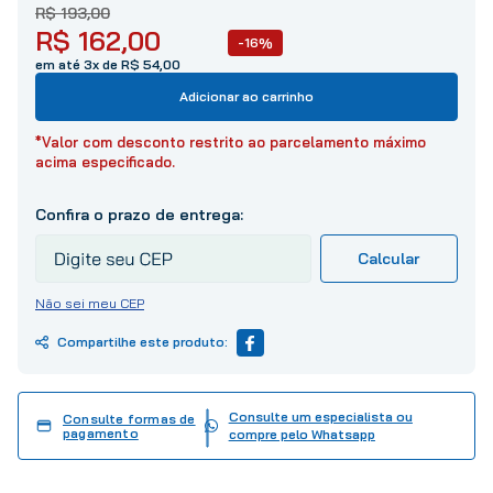
10
º
tinta
R$
193
,
00
R$
162
,
00
-16%
em até 3x de R$ 54,00
Adicionar ao carrinho
*Valor com desconto restrito ao parcelamento máximo
acima especificado.
Não sei meu CEP
Consulte um especialista ou
Consulte formas de
pagamento
compre pelo Whatsapp