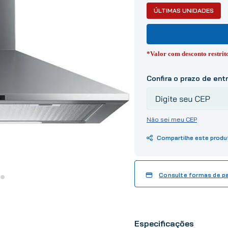
10
º
tinta
ÚLTIMAS UNIDADES
*Valor com desconto restri
Não sei meu CEP
Consulte formas de 
Especificações