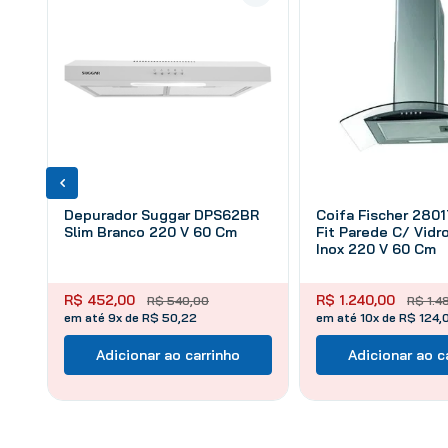
Depurador Suggar DPS62BR
Coifa Fischer 280
Slim Branco 220 V 60 Cm
Fit Parede C/ Vidr
Inox 220 V 60 Cm
R$
452
,
00
R$
1
.
240
,
00
R$
540
,
00
R$
1
.
4
em até 9x de R$ 50,22
em até 10x de R$ 124,
Adicionar ao carrinho
Adicionar ao c