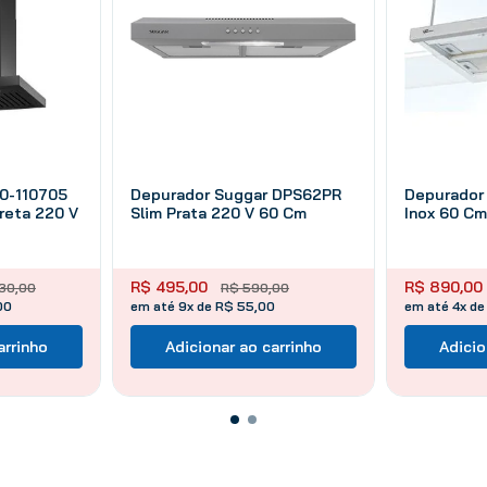
40-110705
Depurador Suggar DPS62PR
Depurador 
reta 220 V
Slim Prata 220 V 60 Cm
Inox 60 Cm
R$
495
,
00
R$
890
,
00
30
,
00
R$
590
,
00
00
em até 9x de R$ 55,00
em até 4x d
arrinho
Adicionar ao carrinho
Adicio