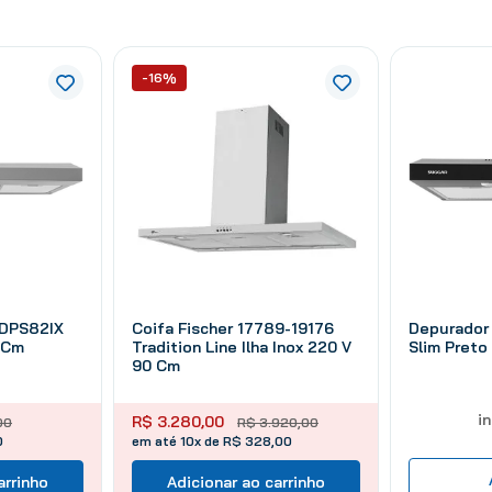
-16%
 DPS82IX
Coifa Fischer 17789-19176
Depurador
 Cm
Tradition Line Ilha Inox 220 V
Slim Preto
90 Cm
i
R$
3
.
280
,
00
00
R$
3
.
920
,
00
0
em até 10x de R$ 328,00
arrinho
Adicionar ao carrinho