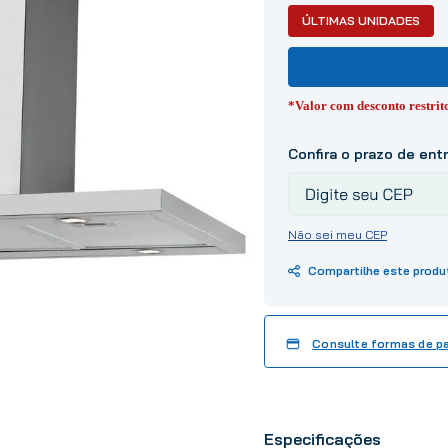
10
º
tinta
ÚLTIMAS UNIDADES
*Valor com desconto restri
Não sei meu CEP
Consulte formas de 
Especificações