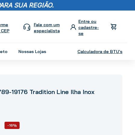
ARA SUA REGIÃO.
orme
Fale com um
 CEP
especialista
leto
Nossas Lojas
Calculadora de BTU's
789-19176 Tradition Line Ilha Inox
-16%