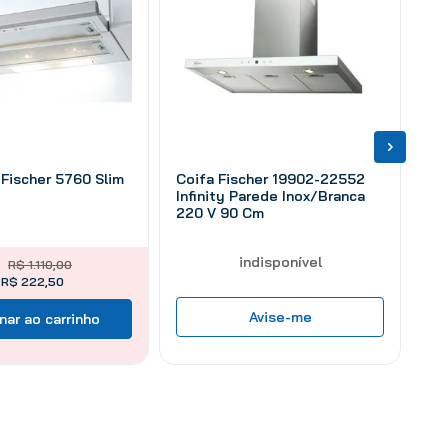
Fischer 5760 Slim
Coifa Fischer 19902-22552
Infinity Parede Inox/Branca
220 V 90 Cm
indisponível
R$
1
.
110
,
00
e R$ 222,50
Avise-me
nar ao carrinho