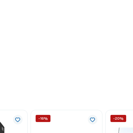
-16%
-20%