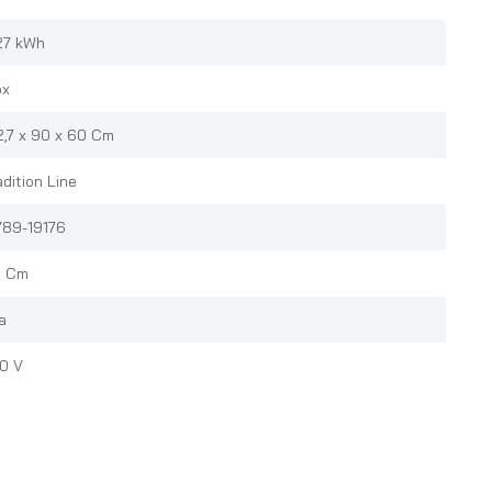
27 kWh
ox
2,7 x 90 x 60 Cm
adition Line
789-19176
 Cm
a
0 V