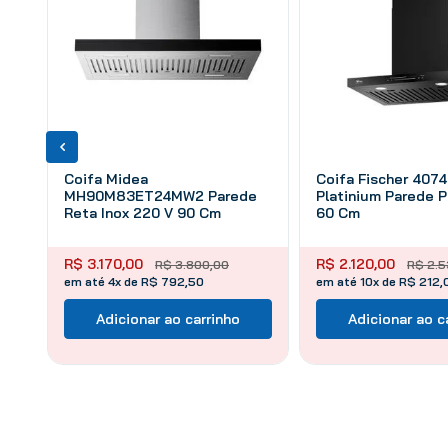
Coifa Midea
Coifa Fischer 407
MH90M83ET24MW2 Parede
Platinium Parede P
Reta Inox 220 V 90 Cm
60 Cm
R$
3
.
170
,
00
R$
2
.
120
,
00
R$
3
.
800
,
00
R$
2
.
5
em até 4x de R$ 792,50
em até 10x de R$ 212,
Adicionar ao carrinho
Adicionar ao c