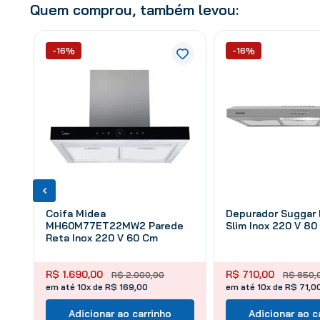
Quem comprou, também levou:
-16%
-16%
Coifa Midea
Depurador Suggar
MH60M77ET22MW2 Parede
Slim Inox 220 V 80
Reta Inox 220 V 60 Cm
R$
1
.
690
,
00
R$
710
,
00
R$
2
.
000
,
00
R$
850
,
em até 10x de R$ 169,00
em até 10x de R$ 71,0
Adicionar ao carrinho
Adicionar ao c