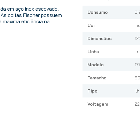
cada em aço inox escovado,
Consumo
0,
 As coifas Fischer possuem
 a máxima eficiência na
Cor
In
Dimensões
12
Linha
Tr
Modelo
17
Tamanho
90
Tipo
Ilh
Voltagem
22