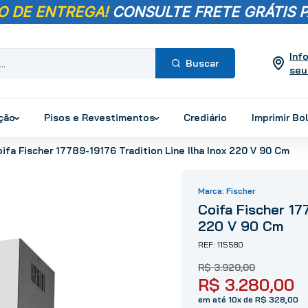
O DE ENTREGA!
CONSULTE FRETE GRÁTIS P
Inf
seu
Termos mais
buscados
ução
Pisos e Revestimentos
Crediário
Imprimir Bo
1
º
pisos
ifa Fischer 17789-19176 Tradition Line Ilha Inox 220 V 90 Cm
2
º
porcelanato
3
º
piso
Fischer
4
º
revestimento
Coifa Fischer 17
5
º
vaso sanitário
220 V 90 Cm
6
º
chuveiro
115580
7
º
cimento
R$
3
.
920
,
00
8
º
torneira
R$
3
.
280
,
00
9
º
telha
em até 10x de R$ 328,00