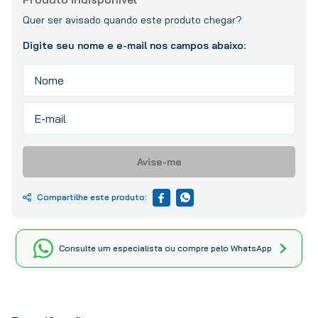
10
º
tinta
Avise-me
Consulte um especialista ou compre pelo WhatsApp