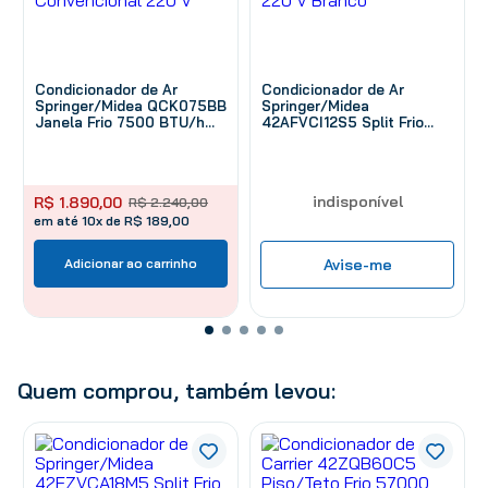
Condicionador de Ar
Condicionador de Ar
Springer/Midea QCK075BB
Springer/Midea
Janela Frio 7500 BTU/h
42AFVCI12S5 Split Frio
Convencional 220 V
12000 BTU/h Inverter 220
V Branco
indisponível
R$
1
.
890
,
00
R$
2
.
240
,
00
em até 10x de R$ 189,00
Adicionar ao carrinho
Avise-me
Quem comprou, também levou: