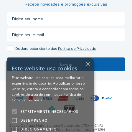
Receba novidades e promoções exclusivas
Declaro estar ciente das
Política de Privacidade
×
Enviar
Este website usa cookies
Este website usa cookies para melhorar a
experiência do usuário. Ao utilizar o nosso
website, estará a concordar com todos os
cookies de acordo com nossa Política de
Cookies.
Ler mais
ESTRITAMENTE NECESSÁRIOS
DESEMPENHO
Casas Da Água Materiais para Construção LTDA – CNPJ
DIRECIONAMENTO
13.501.187/0001-59 Avenida Presidente Kennedy, nº 1284 ,