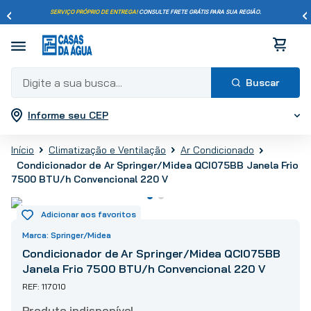
SERVIÇO PRÓPRIO DE ENTREGA!
CONSULTE FRETE GRÁTIS PARA SUA REGIÃO.
Digite a sua busca...
Informe seu CEP
Termos mais buscados
1
º
pisos
Climatização e Ventilação
Ar Condicionado
2
º
porcelanato
Condicionador de Ar Springer/Midea QCI075BB Janela Frio
7500 BTU/h Convencional 220 V
3
º
piso
4
º
revestimento
5
º
vaso sanitário
Springer/Midea
6
º
chuveiro
Condicionador de Ar Springer/Midea QCI075BB
7
º
cimento
Janela Frio 7500 BTU/h Convencional 220 V
8
º
torneira
117010
9
º
telha