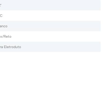
'
VC
anco
x/Reto
ra Eletroduto