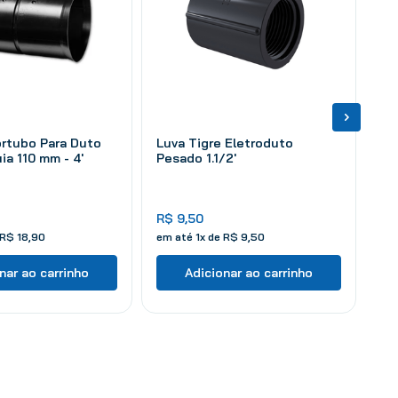
rtubo Para Duto
Luva Tigre Eletroduto
ia 110 mm - 4'
Pesado 1.1/2'
R$
9
,
50
R$
18
,
90
em até
1
x de
R$
9
,
50
nar ao carrinho
Adicionar ao carrinho