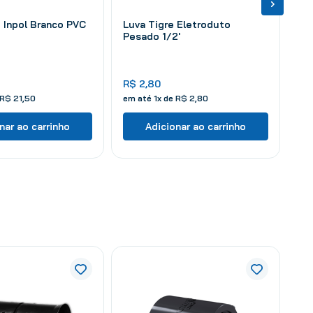
 Inpol Branco PVC
Luva Tigre Eletroduto
Pesado 1/2'
R$
2
,
80
R$
21
,
50
em até
1
x de
R$
2
,
80
nar ao carrinho
Adicionar ao carrinho