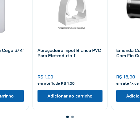
a Cega 3/4'
Abraçadeira Inpol Branca PVC
Emenda Co
Para Eletroduto 1'
Com Fio Gu
R$
1
,
00
R$
18
,
90
em até
1
x de
R$
1
,
00
em até
1
x de
arrinho
Adicionar ao carrinho
Adicio