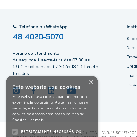
Telefone ou WhatsApp
Insti
48 4020-5070
Sobr
Noss
Horário de atendimento
Priv
de segunda à sexta-feira das 07:30 às
Credi
19:00 e sábado das 07:30 às 13:00. Exceto
feriados.
Impri
×
Trab
Este website usa cookies
Este website usa cookies para melhorar a
experiência do usuário. Ao utilizar o nosso
website, estará a concordar com todos os
cookies de acordo com nossa Política de
Cookies.
Ler mais
ESTRITAMENTE NECESSÁRIOS
Casas Da Água Materiais para Construção LTDA – CNPJ 13.501.187/000
Avenida Presidente Kennedy, nº 1284 , Kobrasol, São José – SC – CEP: