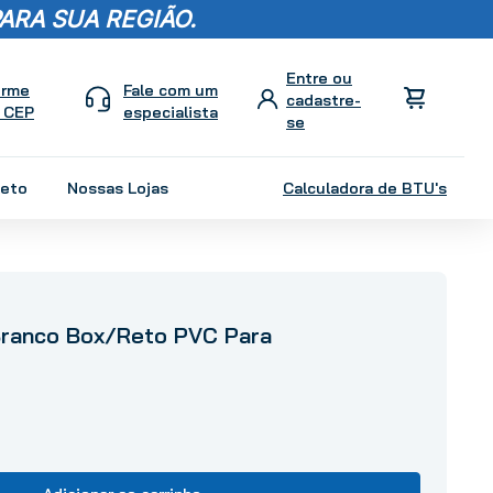
ARA SUA REGIÃO.
orme
Fale com um
 CEP
especialista
leto
Nossas Lojas
Calculadora de BTU's
Branco Box/Reto PVC Para