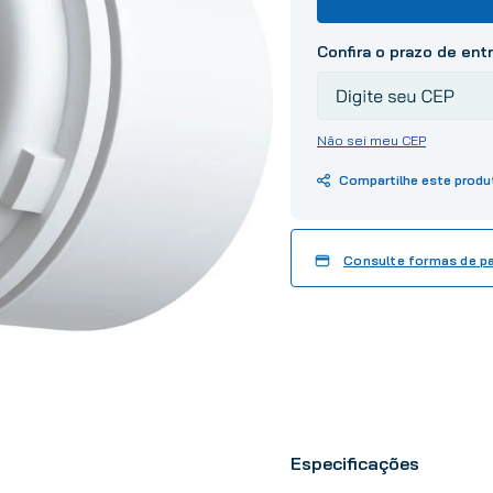
10
º
tinta
Não sei meu CEP
Consulte formas de 
Especificações