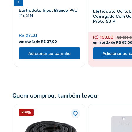
Eletroduto Inpol Branco PVC
Eletroduto Cortub
1' x 3 M
Corrugado Com Gu
Preto 50 M
R$
27
,
00
R$
130
,
00
R$
160
,
0
em até
1
x de
R$
27
,
00
em até 2x de R$ 65,0
Adicionar ao carrinho
Adicionar ao c
Quem comprou, também levou:
-19%