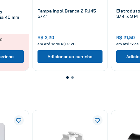
Tampa Inpol Branca 2 RJ45
Eletroduto
o
3/4'
3/4' x 3 M
ia 40 mm
R$
2
,
20
R$
21
,
50
0
em até
1
x de
R$
2
,
20
em até
1
x de
0
arrinho
Adicionar ao carrinho
Adicio