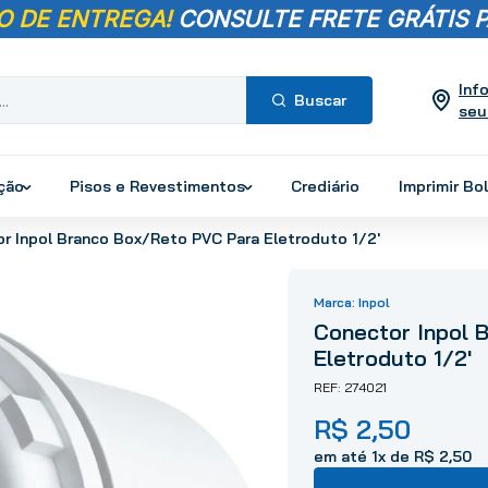
O DE ENTREGA!
CONSULTE FRETE GRÁTIS P
Inf
seu
Termos mais
buscados
ução
Pisos e Revestimentos
Crediário
Imprimir Bo
1
º
pisos
r Inpol Branco Box/Reto PVC Para Eletroduto 1/2'
2
º
porcelanato
3
º
piso
Inpol
4
º
revestimento
Conector Inpol 
5
º
vaso sanitário
Eletroduto 1/2'
6
º
torneira
274021
7
º
cimento
R$
2
,
50
8
º
chuveiro
em até
1
x de
R$
2
,
50
9
º
telha