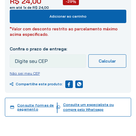
R$
24
,
00
-29%
10
º
tinta
em até 1x de R$ 24,00
Adicionar ao carrinho
*Valor com desconto restrito ao parcelamento máximo
acima especificado.
Não sei meu CEP
Consulte um especialista ou
Consulte formas de
pagamento
compre pelo Whatsapp