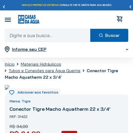
SERVIÇO PRÓPRIO DE ENTREGA!
CONSULTE FRETE GRÁTIS PARA SUA REGIÃO.
Digite a sua busca...
Informe seu CEP
Termos mais buscados
1
º
pisos
Materiais Hidráulicos
2
º
porcelanato
Tubos e Conexões para Água Quente
Conector Tigre
3
º
piso
Macho Aquatherm 22 x 3/4'
4
º
revestimento
5
º
vaso sanitário
Tigre
6
º
torneira
Conector Tigre Macho Aquatherm 22 x 3/4'
7
º
cimento
31422
8
º
chuveiro
R$
34
,
00
9
º
telha