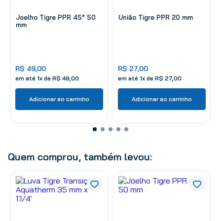
Joelho Tigre PPR 45° 50
União Tigre PPR 20 mm
mm
R$
49
,
00
R$
27
,
00
em até
1
x de
R$
49
,
00
em até
1
x de
R$
27
,
00
Adicionar ao carrinho
Adicionar ao carrinho
Quem comprou, também levou: