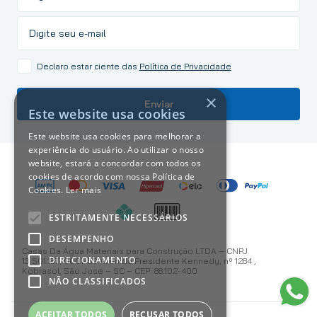
Declaro estar ciente das
Política de Privacidade
×
Enviar
Este website usa cookies
Este website usa cookies para melhorar a
experiência do usuário. Ao utilizar o nosso
website, estará a concordar com todos os
cookies de acordo com nossa Política de
Cookies.
Ler mais
ESTRITAMENTE NECESSÁRIOS
DESEMPENHO
Casas Da Água Materiais para Construção LTDA – CNPJ
DIRECIONAMENTO
13.501.187/0001-59 Avenida Presidente Kennedy, nº 1284 ,
Kobrasol, São José – SC – CEP: 88.102-400
NÃO CLASSIFICADOS
ACEITAR TODOS
RECUSAR TODOS