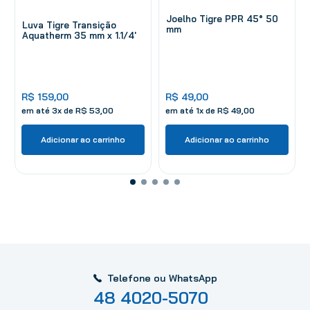
Joelho Tigre PPR 45° 50
Luva Tigre Transição
mm
Aquatherm 35 mm x 1.1/4'
R$
159
,
00
R$
49
,
00
em até
3
x de
R$
53
,
00
em até
1
x de
R$
49
,
00
Adicionar ao carrinho
Adicionar ao carrinho
Telefone ou WhatsApp
48 4020-5070