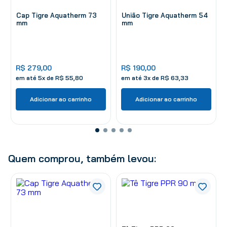
Cap Tigre Aquatherm 73
União Tigre Aquatherm 54
mm
mm
R$
279
,
00
R$
190
,
00
em até
5
x de
R$
55
,
80
em até
3
x de
R$
63
,
33
Adicionar ao carrinho
Adicionar ao carrinho
Quem comprou, também levou: