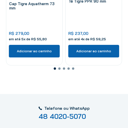
Tê Tigre PPR 90 mm
Cap Tigre Aquatherm 73
mm
R$
279
,
00
R$
237
,
00
em até
5
x de
R$
55
,
80
em até
4
x de
R$
59
,
25
Adicionar ao carrinho
Adicionar ao carrinho
Telefone ou WhatsApp
48 4020-5070