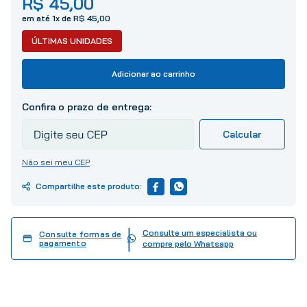
R$
45
,
00
10
º
tinta
em até
1
x de
R$
45
,
00
ÚLTIMAS UNIDADES
Adicionar ao carrinho
Não sei meu CEP
Consulte um especialista ou
Consulte formas de
pagamento
compre pelo Whatsapp