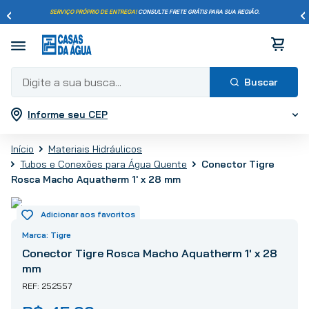
SERVIÇO PRÓPRIO DE ENTREGA!
CONSULTE FRETE GRÁTIS PARA SUA REGIÃO.
Digite a sua busca...
Informe seu CEP
Termos mais buscados
1
º
pisos
Materiais Hidráulicos
2
º
porcelanato
Tubos e Conexões para Água Quente
Conector Tigre
3
º
piso
Rosca Macho Aquatherm 1' x 28 mm
4
º
revestimento
5
º
vaso sanitário
Tigre
6
º
torneira
Conector Tigre Rosca Macho Aquatherm 1' x 28
7
º
cimento
mm
8
º
chuveiro
252557
9
º
telha