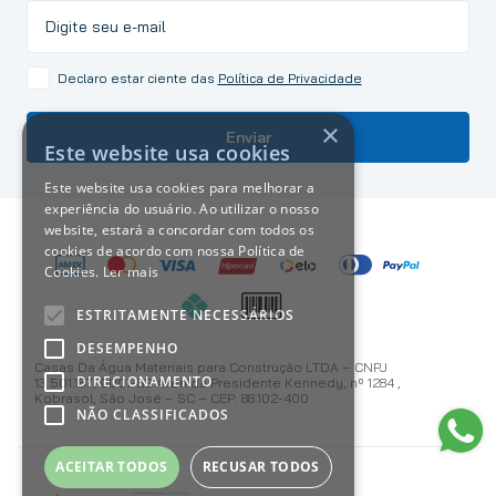
Declaro estar ciente das
Política de Privacidade
×
Enviar
Este website usa cookies
Este website usa cookies para melhorar a
experiência do usuário. Ao utilizar o nosso
website, estará a concordar com todos os
cookies de acordo com nossa Política de
Cookies.
Ler mais
ESTRITAMENTE NECESSÁRIOS
DESEMPENHO
Casas Da Água Materiais para Construção LTDA – CNPJ
DIRECIONAMENTO
13.501.187/0001-59 Avenida Presidente Kennedy, nº 1284 ,
Kobrasol, São José – SC – CEP: 88.102-400
NÃO CLASSIFICADOS
ACEITAR TODOS
RECUSAR TODOS