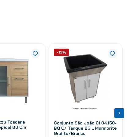
-13%
zzu Toscana
Conjunto São João 01.04.150-
opical 80 Cm
BQ C/ Tanque 25 L Marmorite
Grafite/Branco