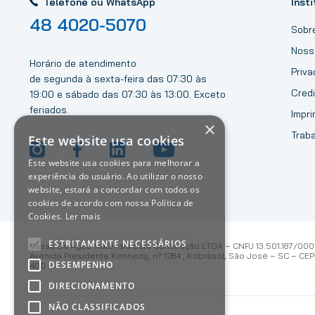
Telefone ou WhatsApp
Insti
48 4020-5070
Sobr
Noss
Horário de atendimento
Priv
de segunda à sexta-feira das 07:30 às
Credi
19:00 e sábado das 07:30 às 13:00. Exceto
feriados.
Impri
×
Trab
Este website usa cookies
Este website usa cookies para melhorar a
experiência do usuário. Ao utilizar o nosso
website, estará a concordar com todos os
cookies de acordo com nossa Política de
Cookies.
Ler mais
ESTRITAMENTE NECESSÁRIOS
Casas Da Água Materiais para Construção LTDA – CNPJ 13.501.187/000
Avenida Presidente Kennedy, nº 1284 , Kobrasol, São José – SC – CEP:
DESEMPENHO
400
DIRECIONAMENTO
NÃO CLASSIFICADOS