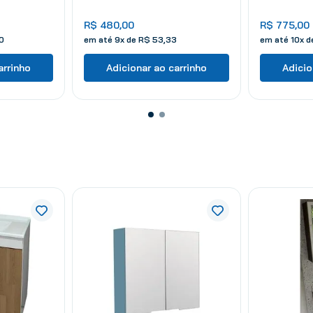
R$
480
,
00
R$
775
,
00
0
em até
9
x de
R$
53
,
33
em até
10
x 
arrinho
Adicionar ao carrinho
Adicio