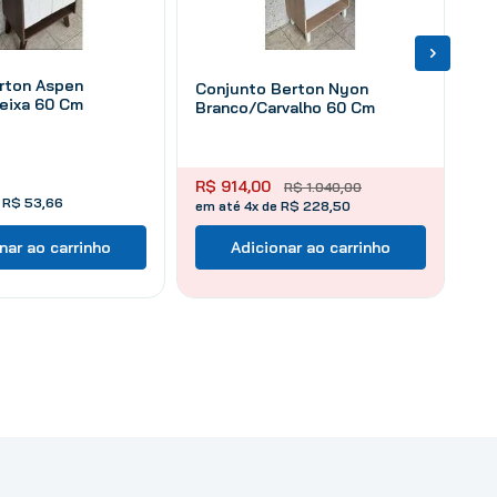
rton Aspen
Conjunto Berton Nyon
eixa 60 Cm
Branco/Carvalho 60 Cm
R$
914
,
00
R$
1
.
040
,
00
e
R$
53
,
66
em até 4x de R$ 228,50
nar ao carrinho
Adicionar ao carrinho