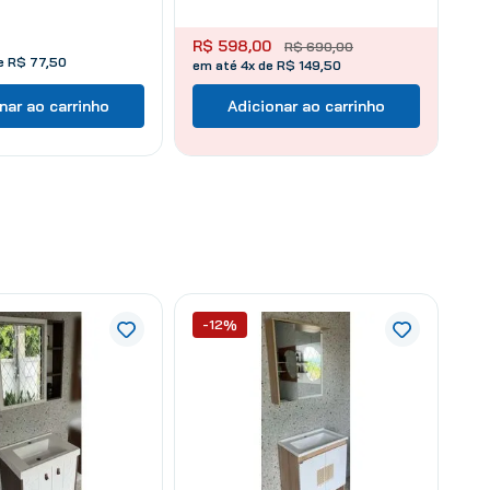
R$
598
,
00
R$
690
,
00
de
R$
77
,
50
em até 4x de R$ 149,50
nar ao carrinho
Adicionar ao carrinho
-12%