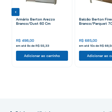
Armário Berton Arezzo
Balcão Berton Fire
Branco/Dust 60 Cm
Branco/Parquet 7
R$
498
,
00
R$
685
,
00
em até
9
x de
R$
55
,
33
em até
10
x de
R$
68
,
5
Adicionar ao carrinho
Adicionar ao c