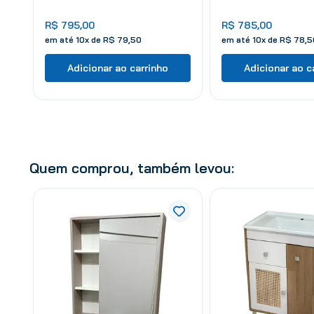
R$
795
,
00
R$
785
,
00
em até
10
x de
R$
79
,
50
em até
10
x de
R$
78
,
5
Adicionar ao carrinho
Adicionar ao c
Quem comprou, também levou: