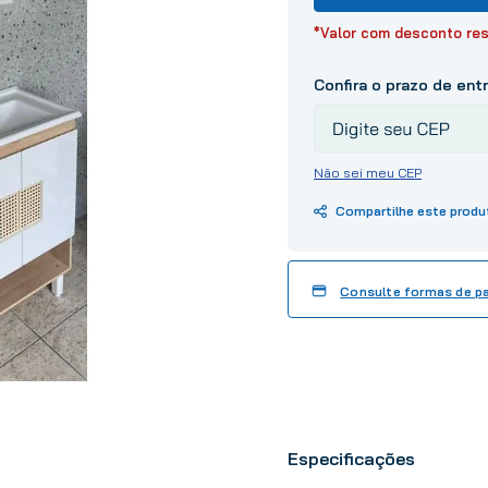
10
º
tinta
*Valor com desconto res
Não sei meu CEP
Consulte formas de 
Especificações