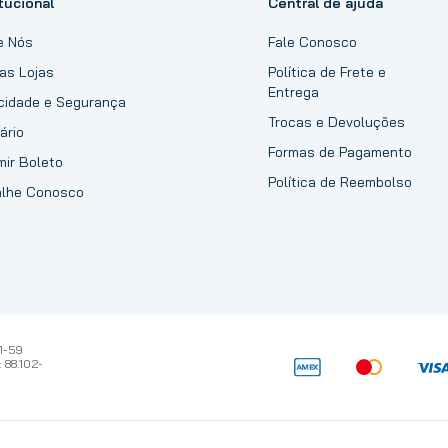
tucional
Central de ajuda
e Nós
Fale Conosco
as Lojas
Política de Frete e
Entrega
acidade e Segurança
Trocas e Devoluções
ário
Formas de Pagamento
mir Boleto
Política de Reembolso
alhe Conosco
1-59
 88.102-