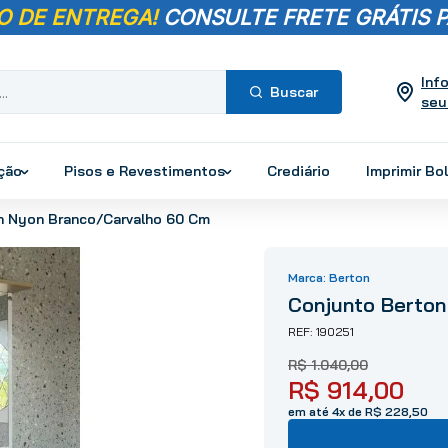
O DE ENTREGA!
CONSULTE FRETE GRÁTIS P
Inf
seu
Termos mais
buscados
ução
Pisos e Revestimentos
Crediário
Imprimir Bo
1
º
pisos
n Nyon Branco/Carvalho 60 Cm
2
º
porcelanato
3
º
piso
Berton
4
º
revestimento
Conjunto Berton
5
º
vaso sanitário
190251
6
º
torneira
R$
1
.
040
,
00
7
º
chuveiro
R$
914
,
00
8
º
cimento
em até 4x de R$ 228,50
9
º
telha