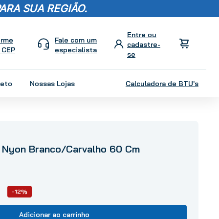
ARA SUA REGIÃO.
orme
Fale com um
 CEP
especialista
leto
Nossas Lojas
Calculadora de BTU's
 Nyon Branco/Carvalho 60 Cm
-12%
Adicionar ao carrinho