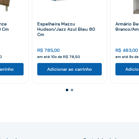
nze
Espelheira Mazzu
Armário Be
0 Cm
Hudson/Jazz Azul Bleu 80
Branco/Am
Cm
R$
785
,
00
R$
483
,
00
0
em até
10
x de
R$
78
,
50
em até
9
x d
arrinho
Adicionar ao carrinho
Adicio