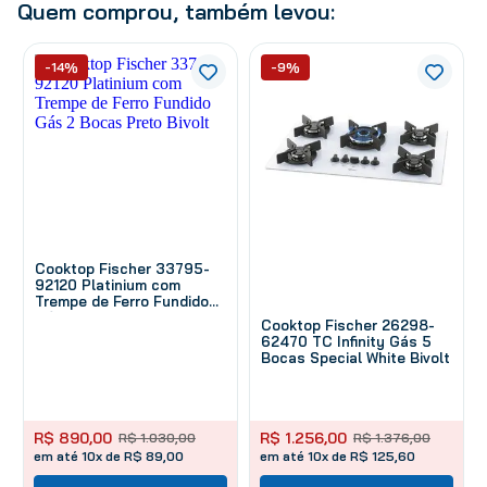
Quem comprou, também levou:
-14%
-9%
Cooktop Fischer 33795-
92120 Platinium com
Trempe de Ferro Fundido
Gás 2 Bocas Preto Bivolt
Cooktop Fischer 26298-
62470 TC Infinity Gás 5
Bocas Special White Bivolt
R$
890
,
00
R$
1
.
256
,
00
R$
1
.
030
,
00
R$
1
.
376
,
00
em até 10x de R$ 89,00
em até 10x de R$ 125,60