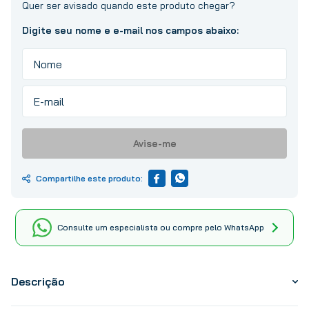
10
º
tinta
Avise-me
Consulte um especialista ou compre pelo WhatsApp
Descrição