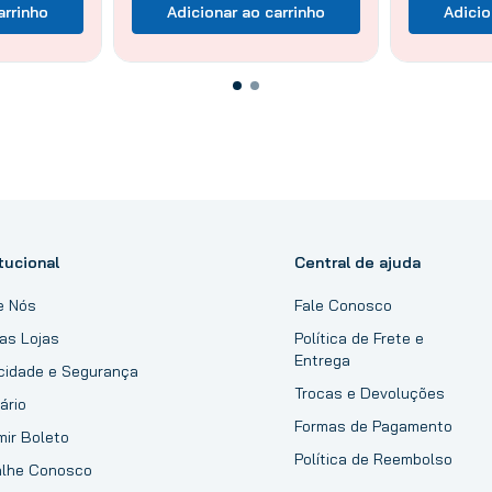
arrinho
Adicionar ao carrinho
Adicio
tucional
Central de ajuda
e Nós
Fale Conosco
as Lojas
Política de Frete e
Entrega
acidade e Segurança
Trocas e Devoluções
ário
Formas de Pagamento
mir Boleto
Política de Reembolso
alhe Conosco