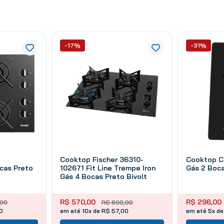
-17%
-31%
Cooktop Fischer 36310-
Cooktop Cl
as Preto
102671 Fit Line Trempe Iron
Gás 2 Boca
Gás 4 Bocas Preto Bivolt
R$
570
,
00
R$
296
,
00
00
R$
690
,
00
0
em até 10x de R$ 57,00
em até 5x de