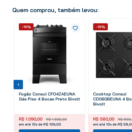
Quem comprou, também levou:
-16%
-16%
Fogão Consul CFO4ZAEUNA
Cooktop Consul
Gás Piso 4 Bocas Preto Bivolt
CD060BEUNA 4 Boc
Bivolt
R$
1
.
090
,
00
R$
580
,
00
R$
1
.
300
,
00
R$
690
,
em até 10x de R$ 109,00
em até 10x de R$ 58,0