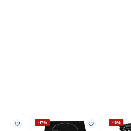
-17%
-16%