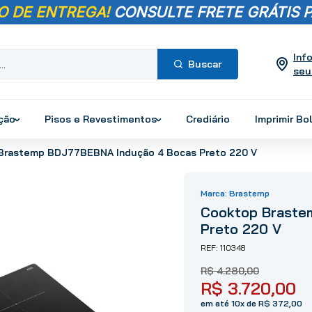
O DE ENTREGA!
CONSULTE FRETE GRÁTIS P
Inf
seu
Termos mais
buscados
ução
Pisos e Revestimentos
Crediário
Imprimir Bo
1
º
pisos
Brastemp BDJ77BEBNA Indução 4 Bocas Preto 220 V
2
º
porcelanato
3
º
piso
Brastemp
4
º
revestimento
Cooktop Braste
5
º
vaso sanitário
Preto 220 V
6
º
chuveiro
110348
7
º
cimento
R$
4
.
280
,
00
8
º
torneira
R$
3
.
720
,
00
9
º
telha
em até 10x de R$ 372,00