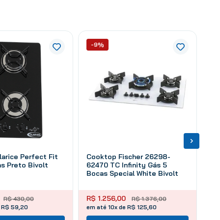
-9%
arice Perfect Fit
Cooktop Fischer 26298-
s Preto Bivolt
62470 TC Infinity Gás 5
Bocas Special White Bivolt
R$
1
.
256
,
00
R$
430
,
00
R$
1
.
376
,
00
 R$ 59,20
em até 10x de R$ 125,60