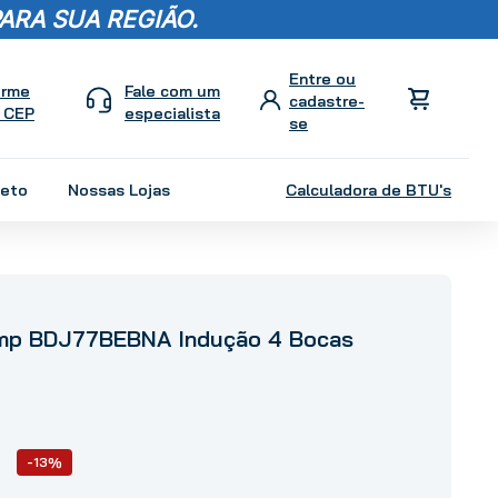
ARA SUA REGIÃO.
orme
Fale com um
 CEP
especialista
leto
Nossas Lojas
Calculadora de BTU's
mp BDJ77BEBNA Indução 4 Bocas
-13%