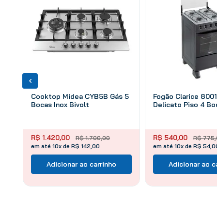
Cooktop Midea CYB5B Gás 5
Fogão Clarice 800
Bocas Inox Bivolt
Delicato Piso 4 Bo
R$
1
.
420
,
00
R$
540
,
00
R$
1
.
700
,
00
R$
775
,
em até 10x de R$ 142,00
em até 10x de R$ 54,0
Adicionar ao carrinho
Adicionar ao c