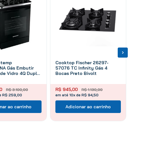
stemp
Cooktop Fischer 26297-
A Gás Embutir
57076 TC Infinity Gás 4
de Vidro 4Q Dupla
Bocas Preto Bivolt
o Bivolt
0
R$
945
,
00
R$
3
.
100
,
00
R$
1
.
130
,
00
de R$ 259,00
em até 10x de R$ 94,50
nar ao carrinho
Adicionar ao carrinho