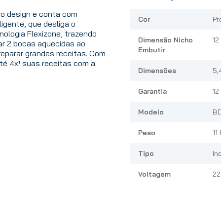
o design e conta com
Cor
Pr
igente, que desliga o
ologia Flexizone, trazendo
Dimensão Nicho
12
tar 2 bocas aquecidas ao
Embutir
eparar grandes receitas. Com
até 4x¹ suas receitas com a
Dimensões
5,
Garantia
12
Modelo
B
Peso
11
Tipo
In
Voltagem
22