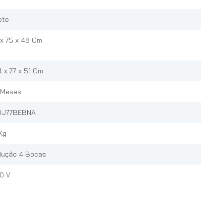
eto
 x 75 x 48 Cm
4 x 77 x 51 Cm
 Meses
DJ77BEBNA
 Kg
dução 4 Bocas
0 V