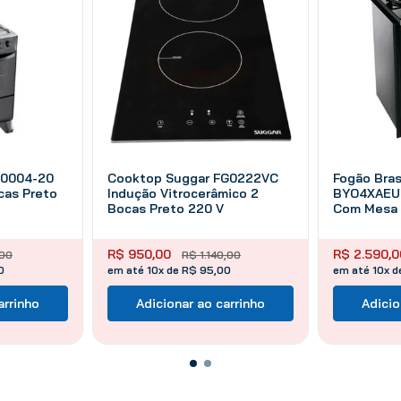
10004-20
Cooktop Suggar FG0222VC
Fogão Bra
cas Preto
Indução Vitrocerâmico 2
BYO4XAEUN
Bocas Preto 220 V
Com Mesa 
Chama Pret
R$
950
,
00
R$
2
.
590
,
0
00
R$
1
.
140
,
00
0
em até 10x de R$ 95,00
em até 10x 
arrinho
Adicionar ao carrinho
Adicio