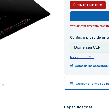
10
º
tinta
ÚLTIMAS UNIDADES
*Valor com desconto restri
Não sei meu CEP
Consulte formas de 
Especificações