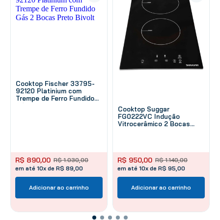
Cooktop Fischer 33795-
92120 Platinium com
Trempe de Ferro Fundido
Gás 2 Bocas Preto Bivolt
Cooktop Suggar
FG0222VC Indução
Vitrocerâmico 2 Bocas
Preto 220 V
R$
890
,
00
R$
950
,
00
R$
1
.
030
,
00
R$
1
.
140
,
00
em até 10x de R$ 89,00
em até 10x de R$ 95,00
Adicionar ao carrinho
Adicionar ao carrinho