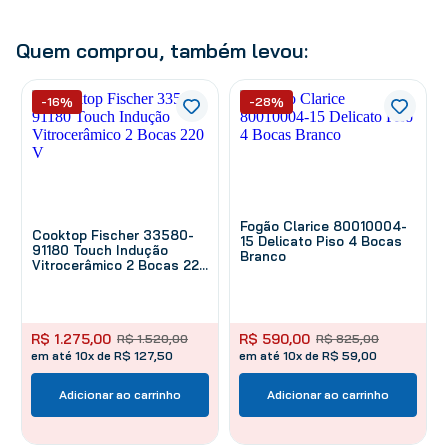
Quem comprou, também levou:
-16%
-28%
Fogão Clarice 80010004-
Cooktop Fischer 33580-
15 Delicato Piso 4 Bocas
91180 Touch Indução
Branco
Vitrocerâmico 2 Bocas 220
V
R$
1
.
275
,
00
R$
590
,
00
R$
1
.
520
,
00
R$
825
,
00
em até 10x de R$ 127,50
em até 10x de R$ 59,00
Adicionar ao carrinho
Adicionar ao carrinho