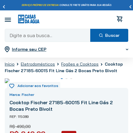
SERVIÇO PRÓPRIO DE ENTREGA!
CONSULTE FRETE GRÁTIS PARA SUA REGIÃO.
Digite a sua busca...
Informe seu CEP
Termos mais buscados
1
º
pisos
Cooktop
Eletrodomésticos
Fogões e Cooktops
2
º
porcelanato
Fischer 27185-60015 Fit Line Gás 2 Bocas Preto Bivolt
3
º
piso
4
º
revestimento
5
º
vaso sanitário
Fischer
6
º
chuveiro
Cooktop Fischer 27185-60015 Fit Line Gás 2
Bocas Preto Bivolt
7
º
cimento
115089
8
º
torneira
9
º
telha
R$
490
,
00