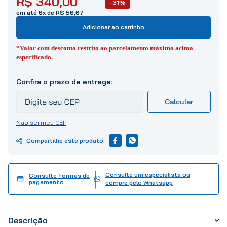
R$
340
,
00
10
º
tinta
-31%
em até 6x de R$ 56,67
Adicionar ao carrinho
*Valor com desconto restrito ao parcelamento máximo acima
especificado.
Não sei meu CEP
Consulte um especialista ou
Consulte formas de
pagamento
compre pelo Whatsapp
Descrição