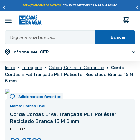
SERVIÇO PRÓPRIO DE ENTREGA!
CONSULTE FRETE GRÁTIS PARA SUA REGIÃO.
Digite a sua busca...
Informe seu CEP
Termos mais buscados
1
º
pisos
Corda
Ferragens
Cabos, Cordas e Correntes
2
º
porcelanato
Cordas Erval Trançada PET Poliéster Reciclado Branca 15 M
3
º
piso
6 mm
4
º
revestimento
5
º
vaso sanitário
Cordas Erval
6
º
torneira
Corda Cordas Erval Trançada PET Poliéster
7
º
cimento
Reciclado Branca 15 M 6 mm
8
º
chuveiro
337006
9
º
telha