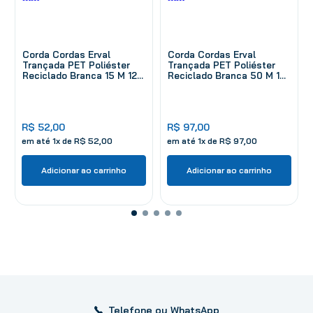
Corda Cordas Erval
Corda Cordas Erval
Trançada PET Poliéster
Trançada PET Poliéster
Reciclado Branca 15 M 12
Reciclado Branca 50 M 10
mm
mm
R$
52
,
00
R$
97
,
00
em até
1
x de
R$
52
,
00
em até
1
x de
R$
97
,
00
Adicionar ao carrinho
Adicionar ao carrinho
Telefone ou WhatsApp