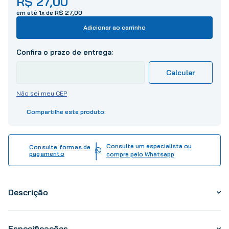
R$
27
,
00
10
º
tinta
em até
1
x de
R$
27
,
00
Adicionar ao carrinho
Não sei meu CEP
Consulte um especialista ou
Consulte formas de
pagamento
compre pelo Whatsapp
Descrição
Especificações