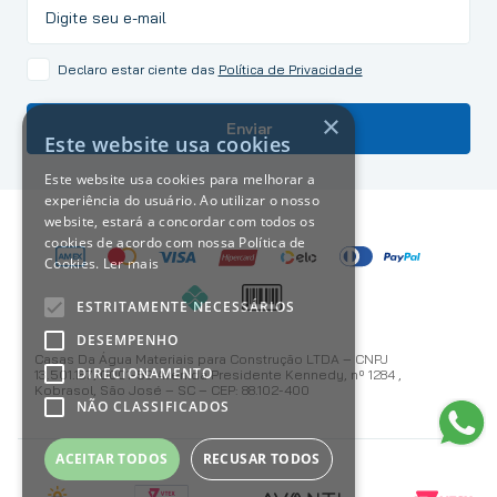
Declaro estar ciente das
Política de Privacidade
×
Enviar
Este website usa cookies
Este website usa cookies para melhorar a
experiência do usuário. Ao utilizar o nosso
website, estará a concordar com todos os
cookies de acordo com nossa Política de
Cookies.
Ler mais
ESTRITAMENTE NECESSÁRIOS
DESEMPENHO
Casas Da Água Materiais para Construção LTDA – CNPJ
DIRECIONAMENTO
13.501.187/0001-59 Avenida Presidente Kennedy, nº 1284 ,
Kobrasol, São José – SC – CEP: 88.102-400
NÃO CLASSIFICADOS
ACEITAR TODOS
RECUSAR TODOS