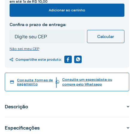
10
º
tinta
em até
1
x de
R$
10
,
00
Adicionar ao carrinho
Não sei meu CEP
Consulte um especialista ou
Consulte formas de
pagamento
compre pelo Whatsapp
Descrição
Especificações