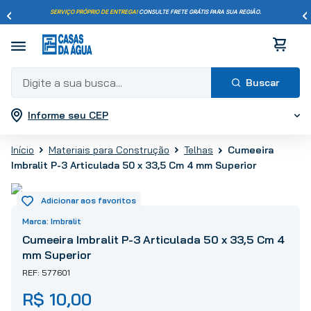
SERVIÇO PRÓPRIO DE ENTREGA!
CONSULTE FRETE GRÁTIS PARA SUA REGIÃO.
Digite a sua busca...
Informe seu CEP
Termos mais buscados
1
º
pisos
Cumeeira
Materiais para Construção
Telhas
2
º
porcelanato
Imbralit P-3 Articulada 50 x 33,5 Cm 4 mm Superior
3
º
piso
4
º
revestimento
5
º
vaso sanitário
Imbralit
6
º
chuveiro
Cumeeira Imbralit P-3 Articulada 50 x 33,5 Cm 4
mm Superior
7
º
cimento
577601
8
º
torneira
R$
10
,
00
9
º
telha