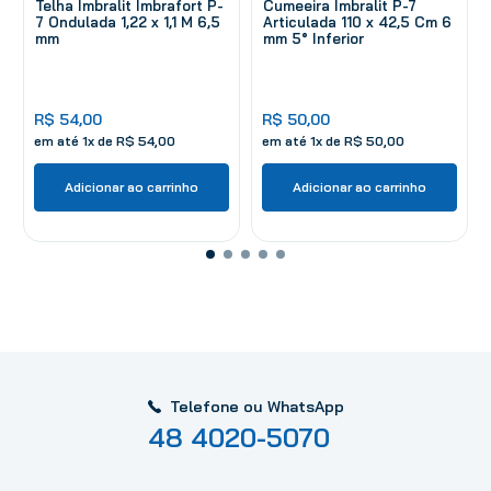
Telha Imbralit Imbrafort P-
Cumeeira Imbralit P-7
7 Ondulada 1,22 x 1,1 M 6,5
Articulada 110 x 42,5 Cm 6
mm
mm 5° Inferior
R$
54
,
00
R$
50
,
00
em até
1
x de
R$
54
,
00
em até
1
x de
R$
50
,
00
Adicionar ao carrinho
Adicionar ao carrinho
Telefone ou WhatsApp
48 4020-5070