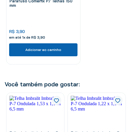
Parafuso Comerfix P/ Telhas 150
mm
R$
3
,
90
em até
1
x de
R$
3
,
90
Adicionar ao carrinho
Você também pode gostar: