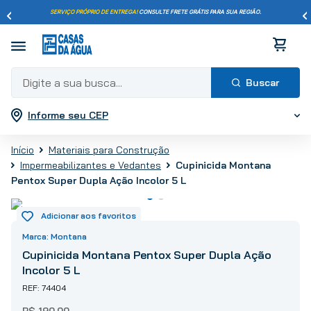
SERVIÇO PRÓPRIO DE ENTREGA!
CONSULTE FRETE GRÁTIS PARA SUA REGIÃO.
Digite a sua busca...
Informe seu CEP
Termos mais buscados
1
º
pisos
Materiais para Construção
2
º
porcelanato
Cupinicida Montana
Impermeabilizantes e Vedantes
3
º
piso
Pentox Super Dupla Ação Incolor 5 L
4
º
revestimento
5
º
vaso sanitário
Montana
6
º
chuveiro
Cupinicida Montana Pentox Super Dupla Ação
7
º
cimento
Incolor 5 L
8
º
torneira
74404
9
º
telha
R$
190
,
00