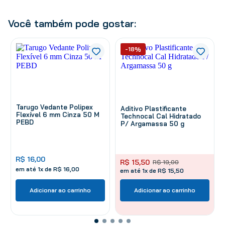
Você também pode gostar:
-18%
Tarugo Vedante Polipex
Aditivo Plastificante
Flexível 6 mm Cinza 50 M
Technocal Cal Hidratado
PEBD
P/ Argamassa 50 g
R$
16
,
00
R$
15
,
50
R$
19
,
00
em até
1
x de
R$
16
,
00
em até 1x de R$ 15,50
Adicionar ao carrinho
Adicionar ao carrinho