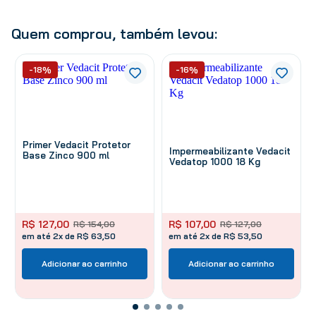
Quem comprou, também levou:
-18%
-16%
Primer Vedacit Protetor
Impermeabilizante Vedacit
Base Zinco 900 ml
Vedatop 1000 18 Kg
R$
127
,
00
R$
107
,
00
R$
154
,
00
R$
127
,
00
em até 2x de R$ 63,50
em até 2x de R$ 53,50
Adicionar ao carrinho
Adicionar ao carrinho