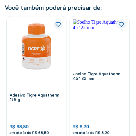
Você também poderá precisar de:
Joelho Tigre Aquatherm
45° 22 mm
Adesivo Tigre Aquatherm
175 g
R$
68
,
50
R$
8
,
20
em até
1
x de
R$
68
,
50
em até
1
x de
R$
8
,
20