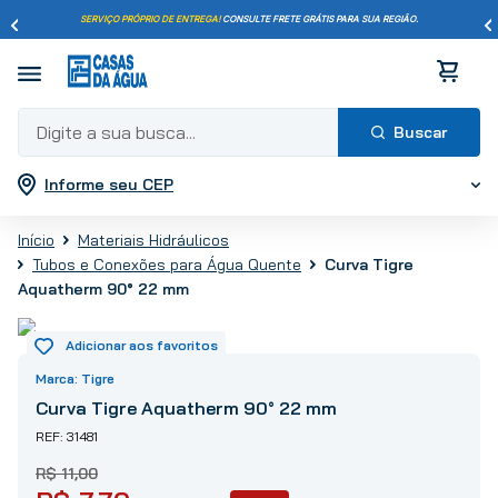
SERVIÇO PRÓPRIO DE ENTREGA!
CONSULTE FRETE GRÁTIS PARA SUA REGIÃO.
Digite a sua busca...
Informe seu CEP
Termos mais buscados
1
º
pisos
Materiais Hidráulicos
2
º
porcelanato
Curva Tigre
Tubos e Conexões para Água Quente
3
º
piso
Aquatherm 90° 22 mm
4
º
revestimento
5
º
vaso sanitário
Tigre
6
º
chuveiro
Curva Tigre Aquatherm 90° 22 mm
7
º
cimento
31481
8
º
torneira
R$
11
,
00
9
º
telha