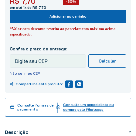
R$
7
,
70
-30%
10
º
tinta
em até 1x de R$ 7,70
Adicionar ao carrinho
*Valor com desconto restrito ao parcelamento máximo acima
especificado.
Não sei meu CEP
Consulte um especialista ou
Consulte formas de
pagamento
compre pelo Whatsapp
Descrição