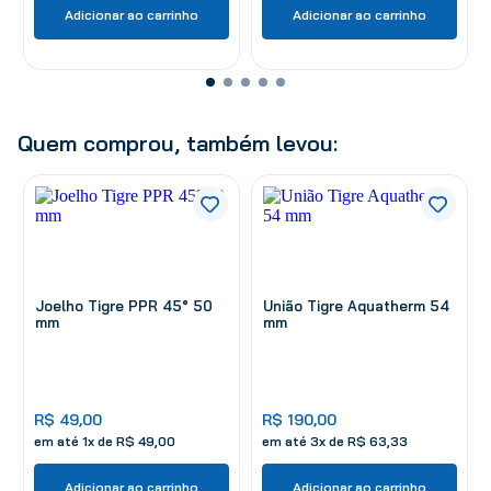
Adicionar ao carrinho
Adicionar ao carrinho
Quem comprou, também levou:
Joelho Tigre PPR 45° 50
União Tigre Aquatherm 54
mm
mm
R$
49
,
00
R$
190
,
00
em até
1
x de
R$
49
,
00
em até
3
x de
R$
63
,
33
Adicionar ao carrinho
Adicionar ao carrinho