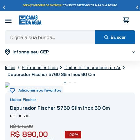
SERVIÇO PRÓPRIO DE ENTREGA!
CONSULTE FRETE GRÁTIS PARA SUA REGIÃO.
Digite a sua busca...
Informe seu CEP
Termos mais buscados
1
º
pisos
Eletrodomésticos
Coifas e Depuradores de Ar
2
º
porcelanato
Depurador Fischer 5760 Slim Inox 60 Cm
3
º
piso
4
º
revestimento
5
º
vaso sanitário
Fischer
6
º
chuveiro
Depurador Fischer 5760 Slim Inox 60 Cm
7
º
cimento
10691
8
º
torneira
R$
1
.
110
,
00
R$
890
,
00
9
º
telha
-20%