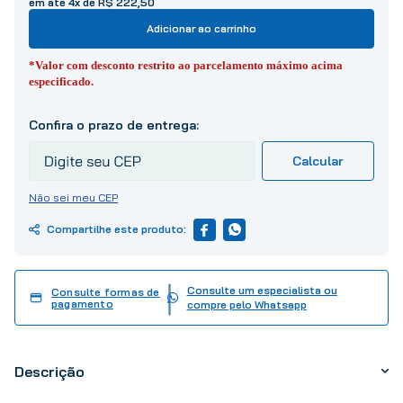
em até 4x de R$ 222,50
10
º
tinta
Adicionar ao carrinho
*Valor com desconto restrito ao parcelamento máximo acima
especificado.
Não sei meu CEP
Consulte um especialista ou
Consulte formas de
pagamento
compre pelo Whatsapp
Descrição