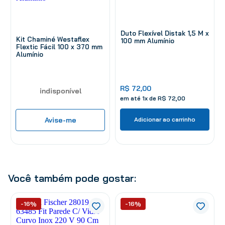
Duto Flexível Distak 1,5 M x
Kit Chaminé Westaflex
100 mm Alumínio
Flextic Fácil 100 x 370 mm
Alumínio
R$
72
,
00
indisponível
em até
1
x de
R$
72
,
00
Avise-me
Adicionar ao carrinho
Você também pode gostar:
-16%
-16%