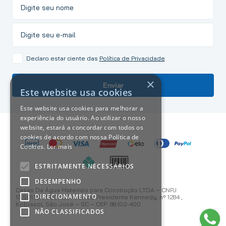
Declaro estar ciente das
Política de Privacidade
×
Enviar
Este website usa cookies
Este website usa cookies para melhorar a
experiência do usuário. Ao utilizar o nosso
website, estará a concordar com todos os
cookies de acordo com nossa Política de
Cookies.
Ler mais
ESTRITAMENTE NECESSÁRIOS
DESEMPENHO
Casas Da Água Materiais para Construção LTDA – CNPJ
DIRECIONAMENTO
13.501.187/0001-59 Avenida Presidente Kennedy, nº 1284 ,
Kobrasol, São José – SC – CEP: 88.102-400
NÃO CLASSIFICADOS