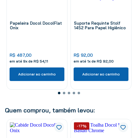
Papeleira Docol DocolFlat
Suporte Requinte Stolf
Onix
1452 Para Papel Higiênico
R$
487
,
00
R$
92
,
00
em até
9
x de
R$
54
,
11
em até
1
x de
R$
92
,
00
Adicionar ao carrinho
Adicionar ao carrinho
Quem comprou, também levou:
-17%