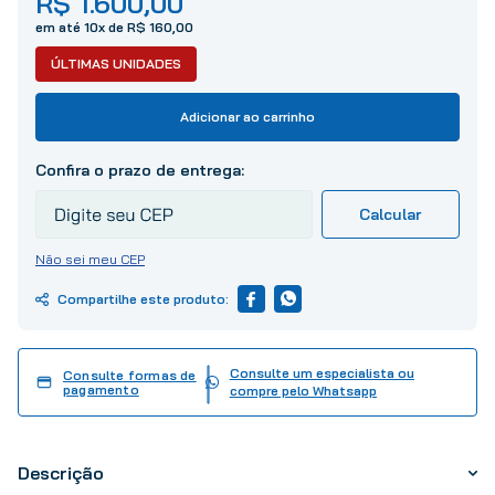
R$
1
.
600
,
00
10
º
tinta
em até
10
x de
R$
160
,
00
ÚLTIMAS UNIDADES
Adicionar ao carrinho
Não sei meu CEP
Consulte um especialista ou
Consulte formas de
pagamento
compre pelo Whatsapp
Descrição