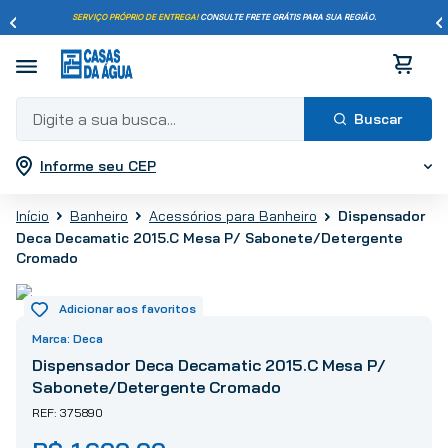
SERVIÇO PRÓPRIO DE ENTREGA!
CONSULTE FRETE GRÁTIS PARA SUA REGIÃO.
Digite a sua busca...
Informe seu CEP
Termos mais buscados
1
º
pisos
Dispensador
Banheiro
Acessórios para Banheiro
2
º
porcelanato
Deca Decamatic 2015.C Mesa P/ Sabonete/Detergente
3
º
piso
Cromado
4
º
revestimento
5
º
vaso sanitário
Deca
6
º
torneira
Dispensador Deca Decamatic 2015.C Mesa P/
7
º
chuveiro
Sabonete/Detergente Cromado
8
º
cimento
375890
9
º
telha