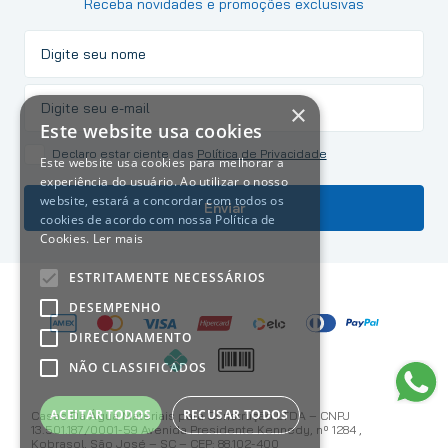
Receba novidades e promoções exclusivas
×
Este website usa cookies
Declaro estar ciente das
Política de Privacidade
Este website usa cookies para melhorar a
experiência do usuário. Ao utilizar o nosso
website, estará a concordar com todos os
Enviar
cookies de acordo com nossa Política de
Cookies.
Ler mais
ESTRITAMENTE NECESSÁRIOS
DESEMPENHO
DIRECIONAMENTO
NÃO CLASSIFICADOS
ACEITAR TODOS
RECUSAR TODOS
Casas Da Água Materiais para Construção LTDA – CNPJ
13.501.187/0001-59 Avenida Presidente Kennedy, nº 1284 ,
Kobrasol, São José – SC – CEP: 88.102-400