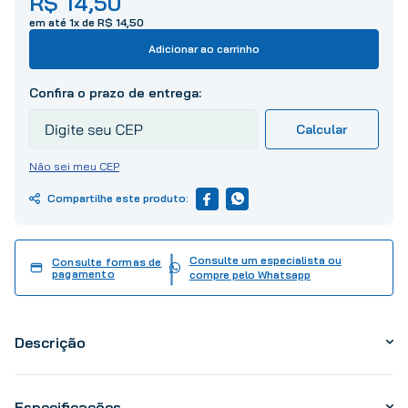
R$
14
,
50
10
º
tinta
em até
1
x de
R$
14
,
50
Adicionar ao carrinho
Não sei meu CEP
Consulte um especialista ou
Consulte formas de
pagamento
compre pelo Whatsapp
Descrição
Especificações