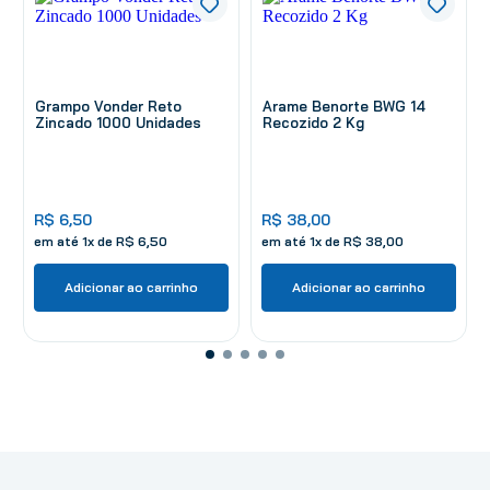
Grampo Vonder Reto
Arame Benorte BWG 14
Zincado 1000 Unidades
Recozido 2 Kg
R$
6
,
50
R$
38
,
00
em até
1
x de
R$
6
,
50
em até
1
x de
R$
38
,
00
Adicionar ao carrinho
Adicionar ao carrinho