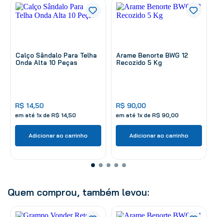
Calço Sândalo Para Telha
Arame Benorte BWG 12
Onda Alta 10 Peças
Recozido 5 Kg
R$
14
,
50
R$
90
,
00
em até
1
x de
R$
14
,
50
em até
1
x de
R$
90
,
00
Adicionar ao carrinho
Adicionar ao carrinho
Quem comprou, também levou: