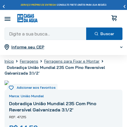
SERVIÇO PRÓPRIO DE ENTREGA!
CONSULTE FRETE GRÁTIS PARA SUA REGIÃO.
Digite a sua busca...
Informe seu CEP
Termos mais buscados
1
º
pisos
Ferragens
Ferragens para Fixar e Montar
2
º
porcelanato
Dobradiça União Mundial 235 Com Pino Reversível
Galvanizada 3.1/2'
3
º
piso
4
º
revestimento
5
º
vaso sanitário
União Mundial
6
º
torneira
Dobradiça União Mundial 235 Com Pino
7
º
chuveiro
Reversível Galvanizada 3.1/2'
8
º
cimento
47215
9
º
telha