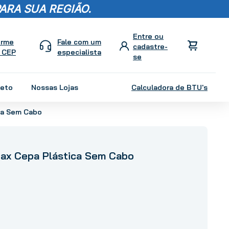
ARA SUA REGIÃO.
orme
Fale com um
 CEP
especialista
leto
Nossas Lojas
Calculadora de BTU's
ca Sem Cabo
ax Cepa Plástica Sem Cabo