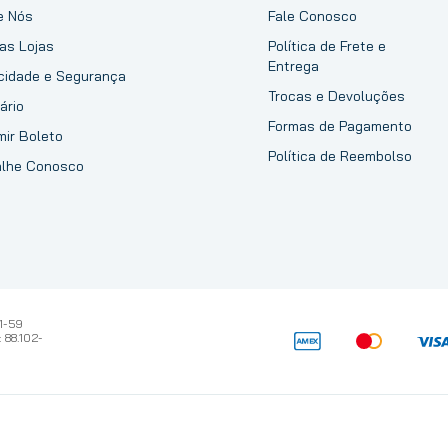
e Nós
Fale Conosco
as Lojas
Política de Frete e
Entrega
acidade e Segurança
Trocas e Devoluções
ário
Formas de Pagamento
mir Boleto
Política de Reembolso
alhe Conosco
1-59
 88.102-