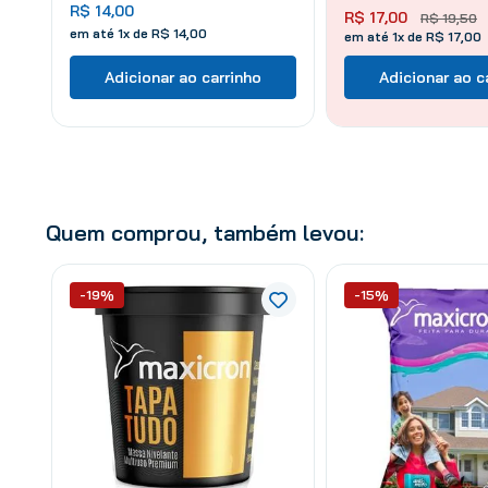
R$
14
,
00
R$
17
,
00
R$
19
,
50
em até
1
x de
R$
14
,
00
em até 1x de R$ 17,00
Adicionar ao carrinho
Adicionar ao c
Quem comprou, também levou:
-19%
-15%