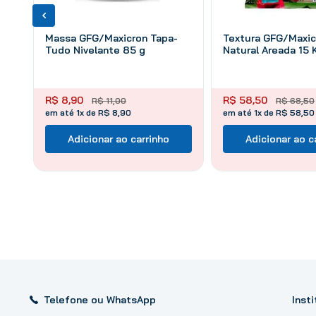
Massa GFG/Maxicron Tapa-
Textura GFG/Maxicr
Tudo Nivelante 85 g
Natural Areada 15 
R$
8
,
90
R$
58
,
50
R$
11
,
00
R$
68
,
50
em até 1x de R$ 8,90
em até 1x de R$ 58,50
Adicionar ao carrinho
Adicionar ao c
Telefone ou WhatsApp
Insti