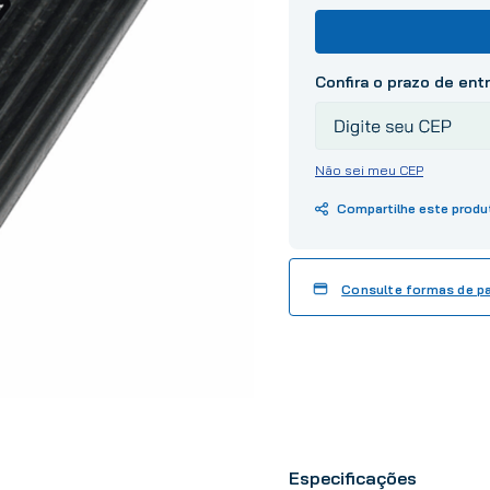
10
º
tinta
Não sei meu CEP
Consulte formas de 
Especificações