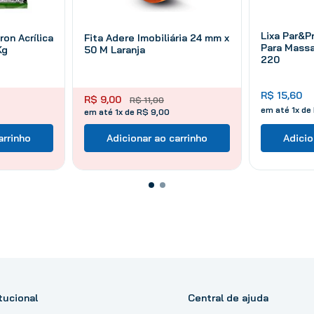
Lixa Par&P
on Acrílica
Fita Adere Imobiliária 24 mm x
Para Massa
Kg
50 M Laranja
220
R$
15
,
60
R$
9
,
00
R$
11
,
00
em até
1
x de
em até 1x de R$ 9,00
arrinho
Adicionar ao carrinho
Adicio
tucional
Central de ajuda