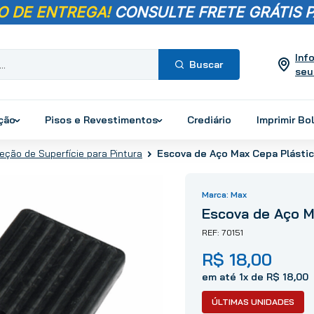
O DE ENTREGA!
CONSULTE FRETE GRÁTIS P
Inf
seu
Termos mais
buscados
ução
Pisos e Revestimentos
Crediário
Imprimir Bo
1
º
pisos
eção de Superfície para Pintura
Escova de Aço Max Cepa Plásti
2
º
porcelanato
3
º
piso
Max
4
º
revestimento
Escova de Aço M
5
º
vaso sanitário
70151
6
º
chuveiro
R$
18
,
00
7
º
cimento
8
º
torneira
em até
1
x de
R$
18
,
00
9
º
telha
ÚLTIMAS UNIDADES