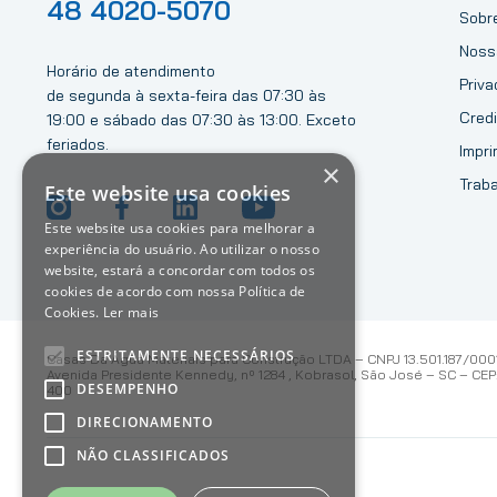
48 4020-5070
Sobr
Noss
Horário de atendimento
Priv
de segunda à sexta-feira das 07:30 às
Credi
19:00 e sábado das 07:30 às 13:00. Exceto
feriados.
Impri
×
Trab
Este website usa cookies
Este website usa cookies para melhorar a
experiência do usuário. Ao utilizar o nosso
website, estará a concordar com todos os
cookies de acordo com nossa Política de
Cookies.
Ler mais
ESTRITAMENTE NECESSÁRIOS
Casas Da Água Materiais para Construção LTDA – CNPJ 13.501.187/000
Avenida Presidente Kennedy, nº 1284 , Kobrasol, São José – SC – CEP:
DESEMPENHO
400
DIRECIONAMENTO
NÃO CLASSIFICADOS