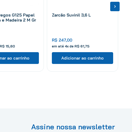
regos G125 Papel
Zarcão Suvinil 3,6 L
 e Madeira 2 M Gr
R$
247
,
00
R$
15
,
60
em até
4
x de
R$
61
,
75
nar ao carrinho
Adicionar ao carrinho
Assine nossa newsletter