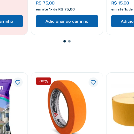
R$
75
,
00
R$
15
,
60
em até
1
x de
R$
75
,
00
em até
1
x de
arrinho
Adicionar ao carrinho
Adicio
-18%