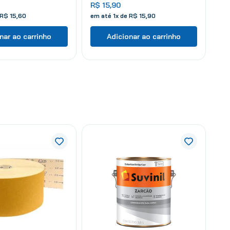
R$
15
,
90
R$
15
,
60
em até
1
x de
R$
15
,
90
nar ao carrinho
Adicionar ao carrinho