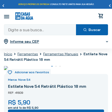
SERVIÇO PRÓPRIO DE ENTREGA!
CONSULTE FRETE GRÁTIS PARA SUA REGIÃO.
Digite a sua busca...
Informe seu CEP
Termos mais buscados
1
º
pisos
Estilete Nove
Ferramentas
Ferramentas Manuais
2
º
porcelanato
54 Retrátil Plástico 18 mm
3
º
piso
4
º
revestimento
5
º
vaso sanitário
Nove 54
6
º
chuveiro
Estilete Nove 54 Retrátil Plástico 18 mm
7
º
cimento
41609
8
º
torneira
R$
5
,
90
9
º
telha
em até
1
x de
R$
5
,
90