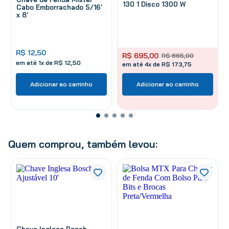
130 1 Disco 1300 W
Cabo Emborrachado 5/16'
x 8'
R$
12
,
50
R$
695
,
00
R$
865
,
00
em até
1
x de
R$
12
,
50
em até 4x de R$ 173,75
Adicionar ao carrinho
Adicionar ao carrinho
Quem comprou, também levou: