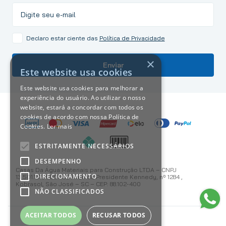
Declaro estar ciente das
Política de Privacidade
×
Enviar
Este website usa cookies
Este website usa cookies para melhorar a
experiência do usuário. Ao utilizar o nosso
website, estará a concordar com todos os
cookies de acordo com nossa Política de
Cookies.
Ler mais
ESTRITAMENTE NECESSÁRIOS
DESEMPENHO
Casas Da Água Materiais para Construção LTDA – CNPJ
DIRECIONAMENTO
13.501.187/0001-59 Avenida Presidente Kennedy, nº 1284 ,
Kobrasol, São José – SC – CEP: 88.102-400
NÃO CLASSIFICADOS
ACEITAR TODOS
RECUSAR TODOS