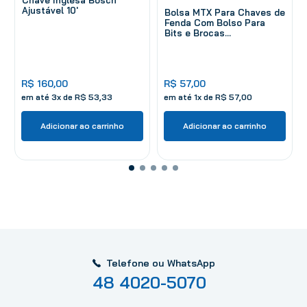
Chave Inglesa Bosch
Ajustável 10'
Bolsa MTX Para Chaves de
Fenda Com Bolso Para
Bits e Brocas
Preta/Vermelha
R$
160
,
00
R$
57
,
00
em até
3
x de
R$
53
,
33
em até
1
x de
R$
57
,
00
Adicionar ao carrinho
Adicionar ao carrinho
Telefone ou WhatsApp
48 4020-5070