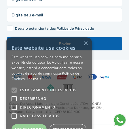
Declaro estar ciente das
Política de Privacidade
×
Enviar
Este website usa cookies
Este website usa cookies para melhorar a
experiência do usuário. Ao utilizar o nosso
website, estará a concordar com todos os
cookies de acordo com nossa Política de
Cookies.
Ler mais
ESTRITAMENTE NECESSÁRIOS
DESEMPENHO
Casas Da Água Materiais para Construção LTDA – CNPJ
DIRECIONAMENTO
13.501.187/0001-59 Avenida Presidente Kennedy, nº 1284 ,
Kobrasol, São José – SC – CEP: 88.102-400
NÃO CLASSIFICADOS