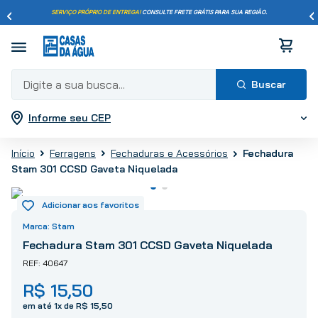
SERVIÇO PRÓPRIO DE ENTREGA!
CONSULTE FRETE GRÁTIS PARA SUA REGIÃO.
Digite a sua busca...
Informe seu CEP
Termos mais buscados
1
º
pisos
Ferragens
Fechaduras e Acessórios
Fechadura
2
º
porcelanato
Stam 301 CCSD Gaveta Niquelada
3
º
piso
4
º
revestimento
5
º
vaso sanitário
Stam
6
º
chuveiro
Fechadura Stam 301 CCSD Gaveta Niquelada
7
º
cimento
40647
8
º
torneira
R$
15
,
50
9
º
telha
em até
1
x de
R$
15
,
50