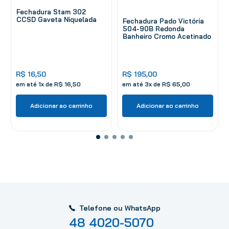
Fechadura Stam 302
CCSD Gaveta Niquelada
Fechadura Pado Victória
504-90B Redonda
Banheiro Cromo Acetinado
R$
16
,
50
R$
195
,
00
em até
1
x de
R$
16
,
50
em até
3
x de
R$
65
,
00
Adicionar ao carrinho
Adicionar ao carrinho
Telefone ou WhatsApp
48 4020-5070