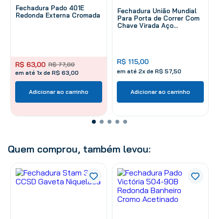
Fechadura Pado 401E
Fechadura União Mundial
Redonda Externa Cromada
Para Porta de Correr Com
Chave Virada Aço
Cromado
R$
115
,
00
R$
63
,
00
R$
77
,
00
em até
2
x de
R$
57
,
50
em até 1x de R$ 63,00
Adicionar ao carrinho
Adicionar ao carrinho
Quem comprou, também levou: