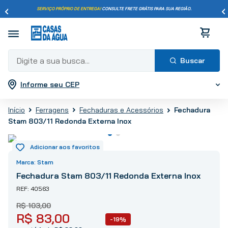
SERVIÇO PRÓPRIO DE ENTREGA!
CONSULTE FRETE GRÁTIS PARA SUA REGIÃO.
Digite a sua busca...
Informe seu CEP
Termos mais buscados
1
º
pisos
Ferragens
Fechaduras e Acessórios
Fechadura
2
º
porcelanato
Stam 803/11 Redonda Externa Inox
3
º
piso
4
º
revestimento
5
º
vaso sanitário
Stam
6
º
chuveiro
Fechadura Stam 803/11 Redonda Externa Inox
7
º
cimento
40563
8
º
torneira
R$
103
,
00
R$
83
,
00
9
º
telha
-19%