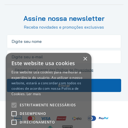
Assine nossa newsletter
Receba novidades e promoções exclusivas
×
Este website usa cookies
Declaro estar ciente das
Política de Privacidade
Este website usa cookies para melhorar a
experiência do usuário. Ao utilizar o nosso
website, estará a concordar com todos os
Enviar
cookies de acordo com nossa Política de
Cookies.
Ler mais
ESTRITAMENTE NECESSÁRIOS
DESEMPENHO
DIRECIONAMENTO