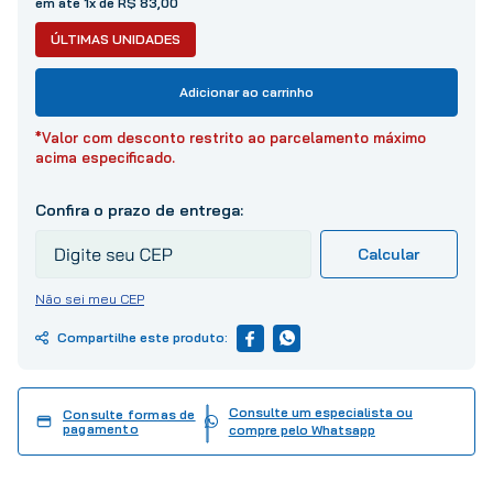
em até 1x de R$ 83,00
10
º
tinta
ÚLTIMAS UNIDADES
Adicionar ao carrinho
*Valor com desconto restrito ao parcelamento máximo
acima especificado.
Não sei meu CEP
Consulte um especialista ou
Consulte formas de
pagamento
compre pelo Whatsapp