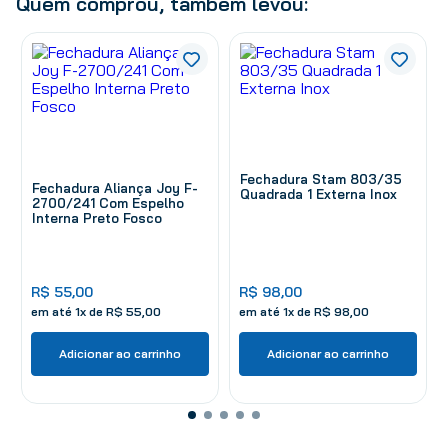
Quem comprou, também levou:
Fechadura Stam 803/35
Fechadura Aliança Joy F-
Quadrada 1 Externa Inox
2700/241 Com Espelho
Interna Preto Fosco
R$
55
,
00
R$
98
,
00
em até
1
x de
R$
55
,
00
em até
1
x de
R$
98
,
00
Adicionar ao carrinho
Adicionar ao carrinho