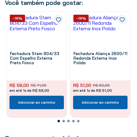
Você também pode gostar:
-18%
-18%
Fechadura Stam 804/33
Fechadura Aliança 2600/11
Com Espelho Externa
Redonda Externa Inox
Preto Fosco
Polido
R$
58
,
00
R$
51
,
00
R$
71
,
00
R$
62
,
00
em até 1x de R$ 58,00
em até 1x de R$ 51,00
Adicionar ao carrinho
Adicionar ao carrinho