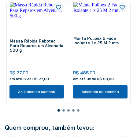
Manta Polipex 2 Face
Massa Rápida Rebotec
Isolante 1 x 25 M 2 mm
Para Reparos em Alvenaria
500 g
R$
27
,
00
R$
485
,
00
em até
1
x de
R$
27
,
00
em até
9
x de
R$
53
,
88
Adicionar ao carrinho
Adicionar ao carrinho
Quem comprou, também levou: