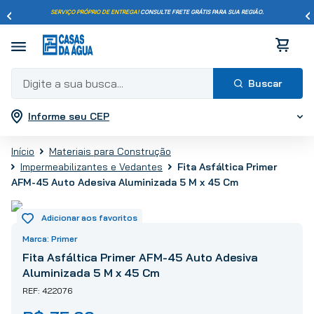
SERVIÇO PRÓPRIO DE ENTREGA!
CONSULTE FRETE GRÁTIS PARA SUA REGIÃO.
Digite a sua busca...
Informe seu CEP
Termos mais buscados
1
º
pisos
Materiais para Construção
2
º
porcelanato
Fita Asfáltica Primer
Impermeabilizantes e Vedantes
3
º
piso
AFM-45 Auto Adesiva Aluminizada 5 M x 45 Cm
4
º
revestimento
5
º
vaso sanitário
Primer
6
º
torneira
Fita Asfáltica Primer AFM-45 Auto Adesiva
7
º
cimento
Aluminizada 5 M x 45 Cm
8
º
chuveiro
422076
9
º
telha