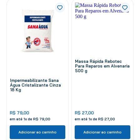
Massa Rápida Rebotec
Para Reparos em Alvenaria
500 g
Impermeabilizante Sana
Água Cristalizante Cinza
18 Kg
R$
79
,
00
R$
27
,
00
em até
1
x de
R$
79
,
00
em até
1
x de
R$
27
,
00
Adicionar ao carrinho
Adicionar ao carrinho