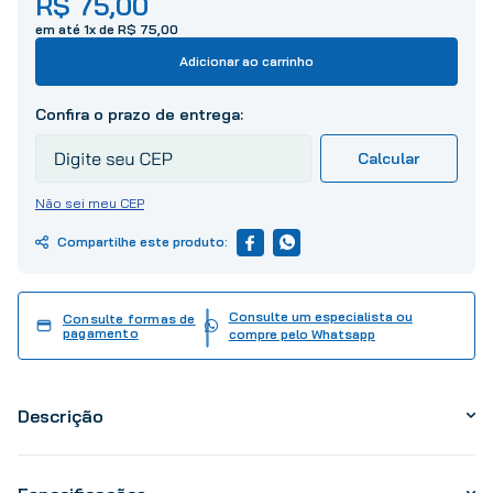
R$
75
,
00
10
º
tinta
em até
1
x de
R$
75
,
00
Adicionar ao carrinho
Não sei meu CEP
Consulte um especialista ou
Consulte formas de
pagamento
compre pelo Whatsapp
Descrição