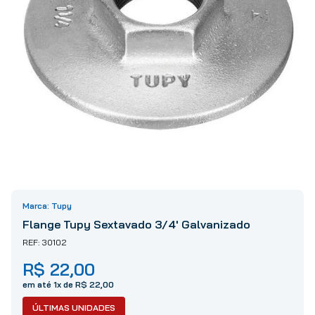
10
º
tinta
Tupy
Flange Tupy Sextavado 3/4' Galvanizado
30102
R$
22
,
00
em até
1
x de
R$
22
,
00
ÚLTIMAS UNIDADES