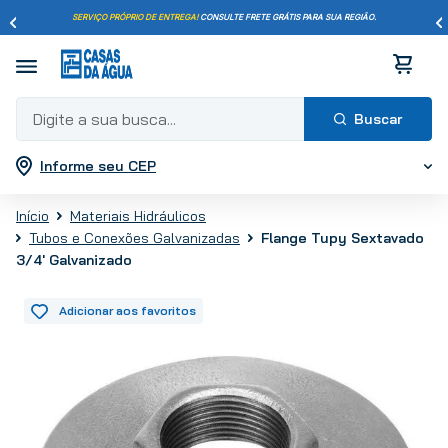
SERVIÇO PRÓPRIO DE ENTREGA!
CONSULTE FRETE GRÁTIS PARA SUA REGIÃO.
Digite a sua busca...
Informe seu CEP
Termos mais buscados
1
º
pisos
Materiais Hidráulicos
2
º
porcelanato
Flange Tupy Sextavado
Tubos e Conexões Galvanizadas
3
º
piso
3/4' Galvanizado
4
º
revestimento
5
º
vaso sanitário
6
º
chuveiro
7
º
cimento
8
º
torneira
9
º
telha