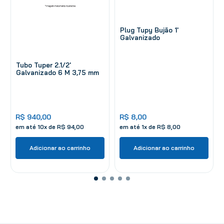
Plug Tupy Bujão 1'
Galvanizado
Tubo Tuper 2.1/2'
Galvanizado 6 M 3,75 mm
R$
940
,
00
R$
8
,
00
em até
10
x de
R$
94
,
00
em até
1
x de
R$
8
,
00
Adicionar ao carrinho
Adicionar ao carrinho