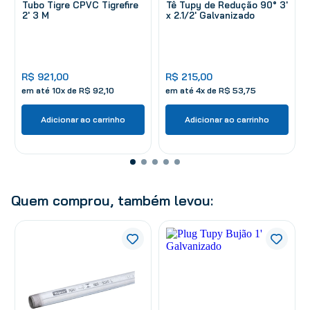
Tubo Tigre CPVC Tigrefire
Tê Tupy de Redução 90° 3'
2' 3 M
x 2.1/2' Galvanizado
R$
921
,
00
R$
215
,
00
em até
10
x de
R$
92
,
10
em até
4
x de
R$
53
,
75
Adicionar ao carrinho
Adicionar ao carrinho
Quem comprou, também levou: