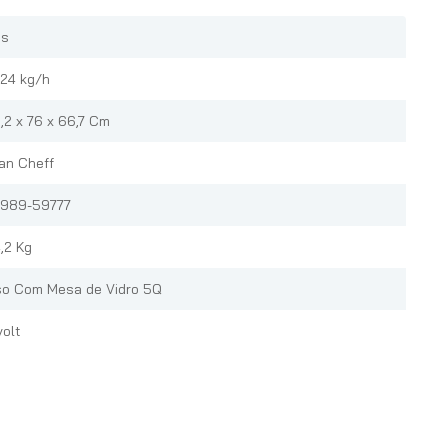
s
024 kg/h
,2 x 76 x 66,7 Cm
an Cheff
989-59777
,2 Kg
so Com Mesa de Vidro 5Q
volt