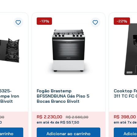
-13%
-22%
6325-
Fogão Brastemp
Cooktop F
empe Iron
BFS5NDBUNA Gás Piso 5
311 TC FC 
Bivolt
Bocas Branco Bivolt
R$
2
.
230
,
00
R$
398
,
00
00
R$
2
.
560
,
00
0
em até 4x de R$ 557,50
em até 7x de
arrinho
Adicionar ao carrinho
Adicio