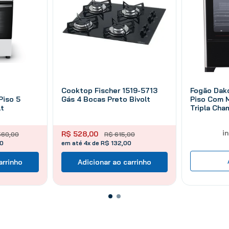
Cooktop Fischer 1519-5713
Fogão Dak
iso 5
Gás 4 Bocas Preto Bivolt
Piso Com 
lt
Tripla Cha
i
R$
528
,
00
560
,
00
R$
615
,
00
50
em até 4x de R$ 132,00
arrinho
Adicionar ao carrinho