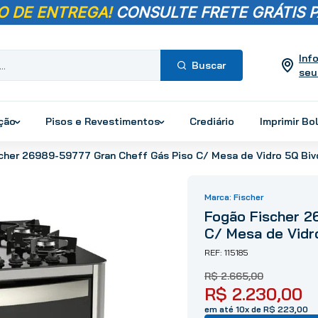
O DE ENTREGA!
CONSULTE FRETE GRÁTIS P
Inf
seu
Termos mais
buscados
ução
Pisos e Revestimentos
Crediário
Imprimir Bo
1
º
pisos
cher 26989-59777 Gran Cheff Gás Piso C/ Mesa de Vidro 5Q Biv
2
º
porcelanato
3
º
piso
Fischer
4
º
revestimento
Fogão Fischer 2
5
º
vaso sanitário
C/ Mesa de Vidro
6
º
chuveiro
115185
7
º
cimento
R$
2
.
665
,
00
8
º
torneira
R$
2
.
230
,
00
9
º
telha
em até 10x de R$ 223,00