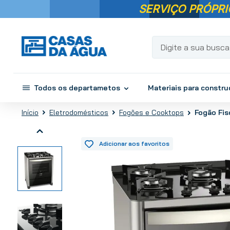
SERVIÇO PRÓPRI
Digite a sua busca...
Todos os departametos
Materiais para constr
Fogão Fis
Eletrodomésticos
Fogões e Cooktops