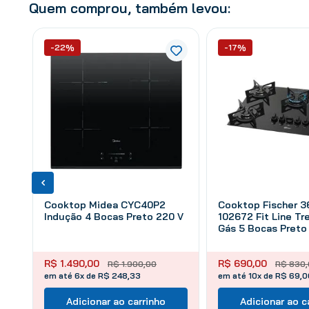
Quem comprou, também levou:
-22%
-17%
Cooktop Midea CYC40P2
Cooktop Fischer 3
Indução 4 Bocas Preto 220 V
102672 Fit Line Tr
Gás 5 Bocas Preto 
R$
1
.
490
,
00
R$
690
,
00
R$
1
.
900
,
00
R$
830
,
em até 6x de R$ 248,33
em até 10x de R$ 69,0
Adicionar ao carrinho
Adicionar ao c