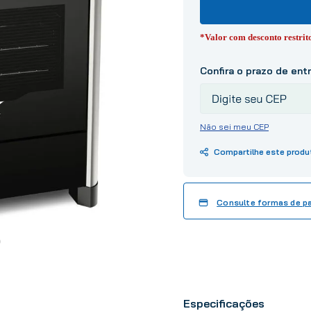
10
º
tinta
*Valor com desconto restri
Não sei meu CEP
Consulte formas de 
Especificações