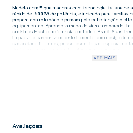
Modelo com 5 queimadores com tecnologia italiana de a
rápido de 3000W de potência, é indicado para famílias 
preparo das refeições e primam pela sofisticação e alt
equipamentos. Apresenta mesa de vidro temperado, ta
cooktops Fischer, referência em todo o Brasil. Suas tr
limpaeza e harmonizam perfeitamente com design do co
capacidade 110 Litros, possui esmaltação especial de fác
duplo que impede a fuga de calor gerando economia, a p
abertura, o que o torna mais seguro. Possui 2 grades c
VER MAIS
deslizantes e removíveis. Apresenta luz interna para me
certificado pelo INMETRO.
Avaliações