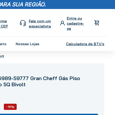
ARA SUA REGIÃO.
orme
Fale com um
 CEP
especialista
leto
Nossas Lojas
Calculadora de BTU's
olt
6989-59777 Gran Cheff Gás Piso
 5Q Bivolt
-16%