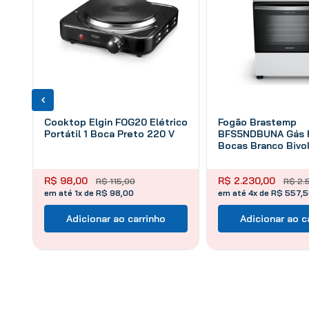
Cooktop Elgin FOG20 Elétrico
Fogão Brastemp
Portátil 1 Boca Preto 220 V
BFS5NDBUNA Gás P
Bocas Branco Bivo
R$
98
,
00
R$
2
.
230
,
00
R$
115
,
00
R$
2
.
em até 1x de R$ 98,00
em até 4x de R$ 557,
Adicionar ao carrinho
Adicionar ao c