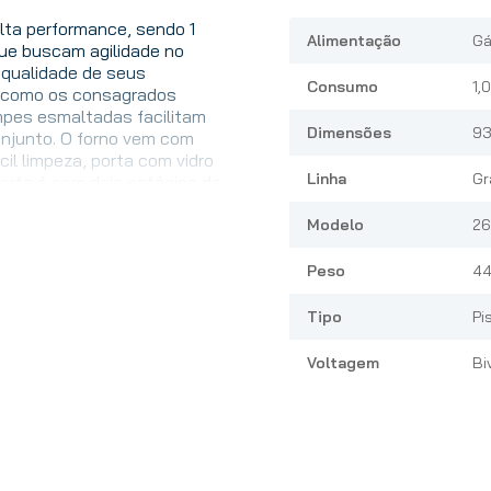
lta performance, sendo 1
Alimentação
Gá
que buscam agilidade no
a qualidade de seus
Consumo
1,
l como os consagrados
empes esmaltadas facilitam
Dimensões
93
njunto. O forno vem com
il limpeza, porta com vidro
Linha
Gr
orta é com dois estágios de
romadas ajustáveis,
lhor visualização. Produto
Modelo
26
Peso
44
Tipo
Pi
Voltagem
Bi