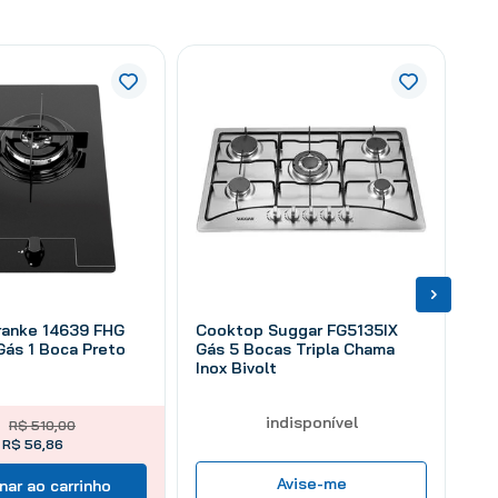
ranke 14639 FHG
Cooktop Suggar FG5135IX
Gás 1 Boca Preto
Gás 5 Bocas Tripla Chama
Inox Bivolt
indisponível
R$
510
,
00
 R$ 56,86
Avise-me
nar ao carrinho