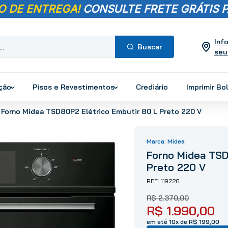
O DE ENTREGA!
CONSULTE FRETE GRÁTIS P
Inf
seu
Termos mais
buscados
ução
Pisos e Revestimentos
Crediário
Imprimir Bo
1
º
pisos
Forno Midea TSD80P2 Elétrico Embutir 80 L Preto 220 V
2
º
porcelanato
3
º
piso
Midea
4
º
revestimento
Forno Midea TSD
5
º
vaso sanitário
Preto 220 V
6
º
chuveiro
119220
7
º
cimento
R$
2
.
370
,
00
8
º
torneira
R$
1
.
990
,
00
9
º
telha
em até 10x de R$ 199,00