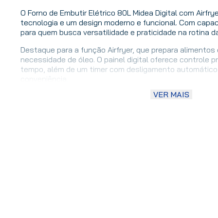
O Forno de Embutir Elétrico 80L Midea Digital com Airfr
tecnologia e um design moderno e funcional. Com capacid
para quem busca versatilidade e praticidade na rotina d
Destaque para a função Airfryer, que prepara alimento
necessidade de óleo. O painel digital oferece controle 
tempo, além de um timer com desligamento automático
conveniência.
VER MAIS
O modelo conta com 8 funções de preparo, incluindo airf
convecção, assado lento, descongelar, grill, duplo grill e
perfeitas para assados uniformes, gratinados dourados 
diferentes receitas.
Além disso, conta com iluminação interna para melhor vi
prateleira, 1 cesto para airfryer, 1 bandeja e 5 níveis de
flexibilidade para assar diferentes pratos ao mesmo te