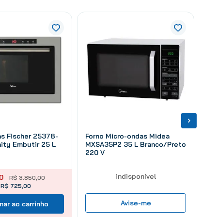
s Fischer 25378-
Forno Micro-ondas Midea
nity Embutir 25 L
MXSA35P2 35 L Branco/Preto
220 V
indisponível
0
R$
3
.
850
,
00
e R$ 725,00
Avise-me
nar ao carrinho