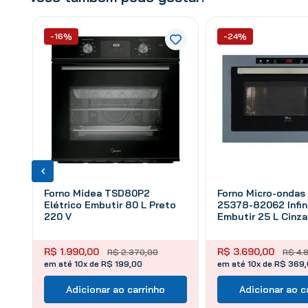
-16%
-24%
Forno Midea TSD80P2
Forno Micro-ondas 
Elétrico Embutir 80 L Preto
25378-82062 Infin
220 V
Embutir 25 L Cinza
V
R$
1
.
990
,
00
R$
3
.
690
,
00
R$
2
.
370
,
00
R$
4
.
em até 10x de R$ 199,00
em até 10x de R$ 369
Adicionar ao carrinho
Adicionar ao c