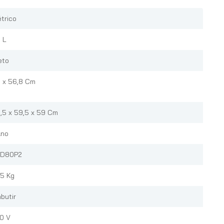
étrico
 L
eto
 x 56,8 Cm
,5 x 59,5 x 59 Cm
Ano
SD80P2
,5 Kg
butir
0 V