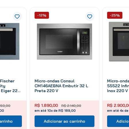
-12%
-25%
Fischer
Micro-ondas Consul
Micro-onda
ity
CM146AEBNA Embutir 32 L
55522 Infi
 Eiger 220
Preta 220 V
Inox 220 V
R$
1
.
890
,
00
R$
2
.
900
,
0
850
,
00
R$
2
.
140
,
00
,00
em até 10x de R$ 189,00
em até 4x d
arrinho
Adicionar ao carrinho
Adicio