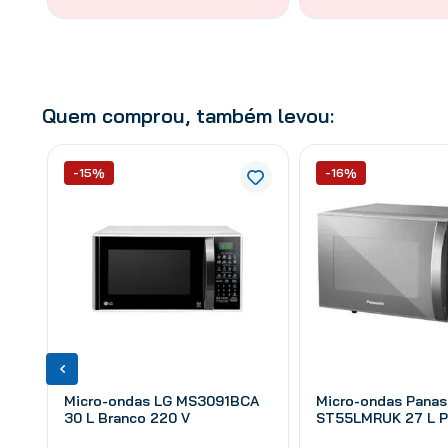
Quem comprou, também levou:
-15%
-16%
Micro-ondas LG MS3091BCA
Micro-ondas Panas
30 L Branco 220 V
ST55LMRUK 27 L P