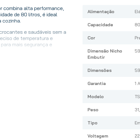
yer combina alta performance,
Alimentação
El
ade de 80 litros, é ideal
a cozinha.
Capacidade
80
s crocantes e saudáveis sem a
preciso de temperatura e
Cor
Pr
 para mais segurança e
Dimensão Nicho
59
Embutir
ryer, convencional,
 duplo grill com ventilação —
Dimensões
59
e cozimento eficiente de
Garantia
1 
sualização dos alimentos e 1
Modelo
T
 altura, que oferecem maior
mpo.
Peso
31
Tipo
Em
Voltagem
22