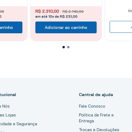
i
R$
2
.
310
,
00
00
R$
2
.
740
,
00
0
em até 10x de R$ 231,00
arrinho
Adicionar ao carrinho
tucional
Central de ajuda
e Nós
Fale Conosco
as Lojas
Política de Frete e
Entrega
acidade e Segurança
Trocas e Devoluções