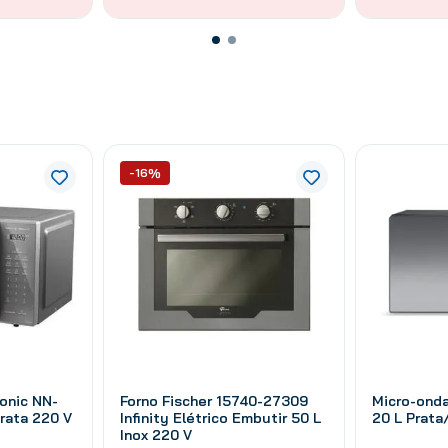
-16%
onic NN-
Forno Fischer 15740-27309
Micro-ond
rata 220 V
Infinity Elétrico Embutir 50 L
20 L Prata
Inox 220 V