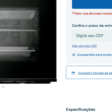
10
º
tinta
*Valor com desconto restri
Não sei meu CEP
Consulte formas de 
Especificações