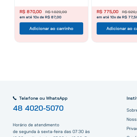
R$
870
,
00
R$
775
,
00
R$
1
.
020
,
00
R$
920
,
em até 10x de R$ 87,00
em até 10x de R$ 77,5
Adicionar ao carrinho
Adicionar ao c
Telefone ou WhatsApp
Insti
48 4020-5070
Sobr
Noss
Horário de atendimento
Priv
de segunda à sexta-feira das 07:30 às