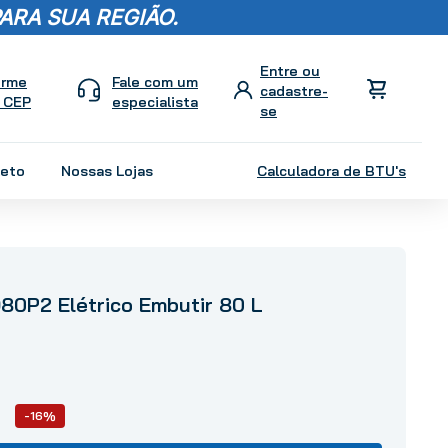
ARA SUA REGIÃO.
orme
Fale com um
 CEP
especialista
leto
Nossas Lojas
Calculadora de BTU's
80P2 Elétrico Embutir 80 L
-16%