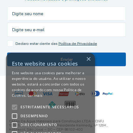
Declaro estar ciente das
Política de Privacidade
×
Enviar
Este website usa cookies
Este website usa cookies para melhorar a
experiência do usuário. Ao utilizar o nosso
website, estará a concordar com todos os
cookies de acordo com nossa Política de
Cookies.
Ler mais
ESTRITAMENTE NECESSÁRIOS
DESEMPENHO
Casas Da Água Materiais para Construção LTDA – CNPJ
DIRECIONAMENTO
13.501.187/0001-59 Avenida Presidente Kennedy, nº 1284 ,
Kobrasol, São José – SC – CEP: 88.102-400