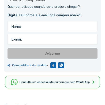
10
º
tinta
Avise-me
Consulte um especialista ou compre pelo WhatsApp