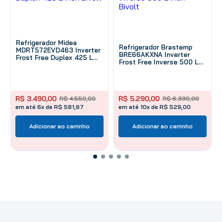
Refrigerador Midea
Refrigerador Brastemp
MDRT572EVD463 Inverter
BRE66AKXNA Inverter
Frost Free Duplex 425 L
Frost Free Inverse 500 L
Inox Bivolt
Inox Bivolt
R$
3
.
490
,
00
R$
5
.
290
,
00
R$
4
.
550
,
00
R$
6
.
330
,
00
em até 6x de R$ 581,67
em até 10x de R$ 529,00
Adicionar ao carrinho
Adicionar ao carrinho