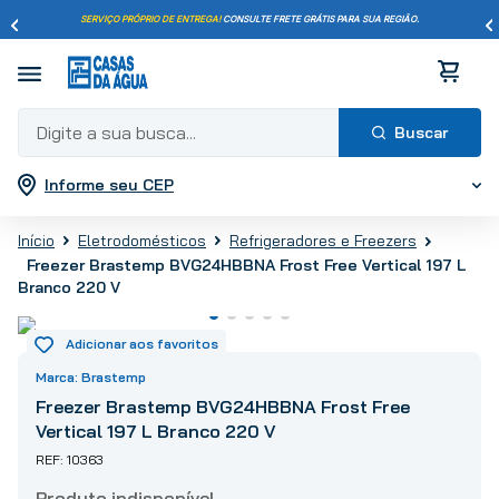
SERVIÇO PRÓPRIO DE ENTREGA!
CONSULTE FRETE GRÁTIS PARA SUA REGIÃO.
Digite a sua busca...
Informe seu CEP
Termos mais buscados
1
º
pisos
Eletrodomésticos
Refrigeradores e Freezers
2
º
porcelanato
Freezer Brastemp BVG24HBBNA Frost Free Vertical 197 L
Branco 220 V
3
º
piso
4
º
revestimento
5
º
vaso sanitário
Brastemp
6
º
chuveiro
Freezer Brastemp BVG24HBBNA Frost Free
7
º
cimento
Vertical 197 L Branco 220 V
8
º
torneira
10363
9
º
telha