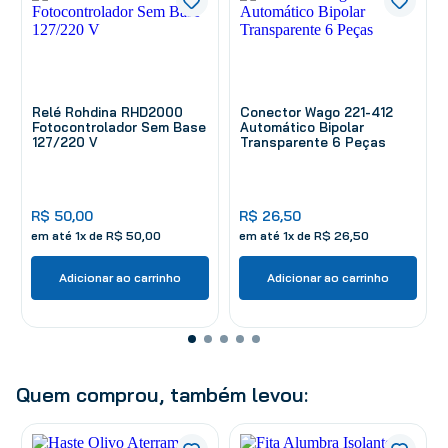
Relé Rohdina RHD2000
Conector Wago 221-412
Fotocontrolador Sem Base
Automático Bipolar
127/220 V
Transparente 6 Peças
R$
50
,
00
R$
26
,
50
em até
1
x de
R$
50
,
00
em até
1
x de
R$
26
,
50
Adicionar ao carrinho
Adicionar ao carrinho
Quem comprou, também levou: