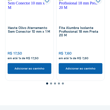
Haste Olivo Aterramento
Fita Alumbra Isolante
Sem Conector 10 mm x 1 M
Profissional 18 mm Preta
20 M
R$
17
,
50
R$
7
,
60
em até
1
x de
R$
17
,
50
em até
1
x de
R$
7
,
60
Adicionar ao carrinho
Adicionar ao carrinho