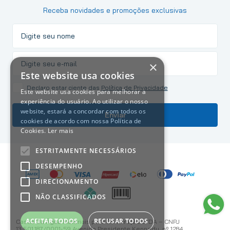
Receba novidades e promoções exclusivas
×
Este website usa cookies
Declaro estar ciente das
Política de Privacidade
Este website usa cookies para melhorar a
experiência do usuário. Ao utilizar o nosso
website, estará a concordar com todos os
Enviar
cookies de acordo com nossa Política de
Cookies.
Ler mais
ESTRITAMENTE NECESSÁRIOS
DESEMPENHO
DIRECIONAMENTO
NÃO CLASSIFICADOS
ACEITAR TODOS
RECUSAR TODOS
Casas Da Água Materiais para Construção LTDA – CNPJ
13.501.187/0001-59 Avenida Presidente Kennedy, nº 1284 ,