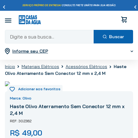
SERVIÇO PRÓPRIO DE ENTREGA!
CONSULTE FRETE GRÁTIS PARA SUA REGIÃO.
Digite a sua busca...
Informe seu CEP
Termos mais buscados
1
º
pisos
Haste
Materiais Elétricos
Acessórios Elétricos
2
º
porcelanato
Olivo Aterramento Sem Conector 12 mm x 2,4 M
3
º
piso
4
º
revestimento
5
º
vaso sanitário
Olivo
6
º
torneira
Haste Olivo Aterramento Sem Conector 12 mm x
2,4 M
7
º
chuveiro
302382
8
º
cimento
R$
49
,
00
9
º
telha