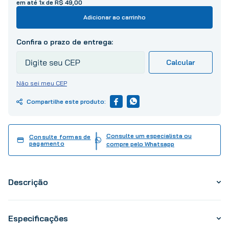
10
º
tinta
em até
1
x de
R$
49
,
00
Adicionar ao carrinho
Não sei meu CEP
Consulte um especialista ou
Consulte formas de
pagamento
compre pelo Whatsapp
Descrição
Especificações