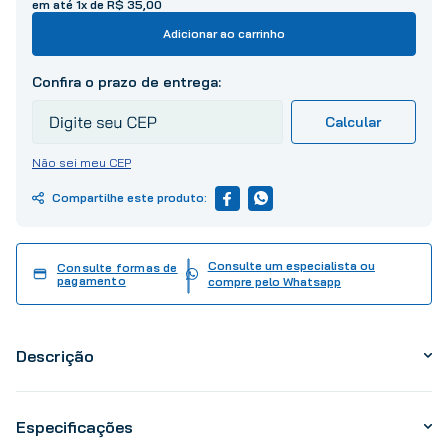
em até
1
x de
R$
35
,
00
10
º
tinta
Adicionar ao carrinho
Não sei meu CEP
Consulte um especialista ou
Consulte formas de
pagamento
compre pelo Whatsapp
Descrição
Especificações