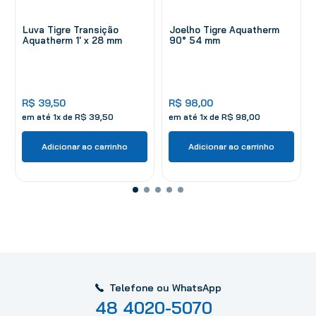
Luva Tigre Transição
Joelho Tigre Aquatherm
Aquatherm 1' x 28 mm
90° 54 mm
R$
39
,
50
R$
98
,
00
em até
1
x de
R$
39
,
50
em até
1
x de
R$
98
,
00
Adicionar ao carrinho
Adicionar ao carrinho
Telefone ou WhatsApp
48 4020-5070