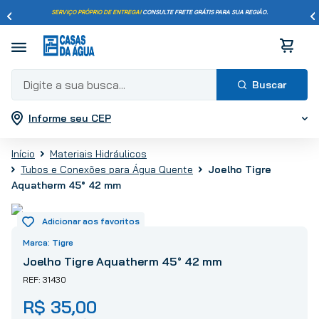
SERVIÇO PRÓPRIO DE ENTREGA!
CONSULTE FRETE GRÁTIS PARA SUA REGIÃO.
Digite a sua busca...
Informe seu CEP
Termos mais buscados
1
º
pisos
Materiais Hidráulicos
2
º
porcelanato
Joelho Tigre
Tubos e Conexões para Água Quente
3
º
piso
Aquatherm 45° 42 mm
4
º
revestimento
5
º
vaso sanitário
Tigre
6
º
chuveiro
Joelho Tigre Aquatherm 45° 42 mm
7
º
cimento
31430
8
º
torneira
R$
35
,
00
9
º
telha