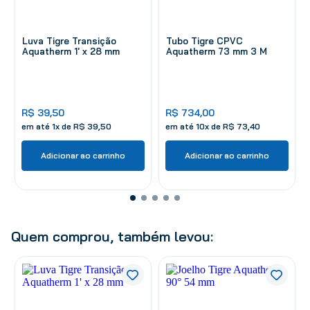
Luva Tigre Transição
Tubo Tigre CPVC
Aquatherm 1' x 28 mm
Aquatherm 73 mm 3 M
R$
39
,
50
R$
734
,
00
em até
1
x de
R$
39
,
50
em até
10
x de
R$
73
,
40
Adicionar ao carrinho
Adicionar ao carrinho
Quem comprou, também levou: