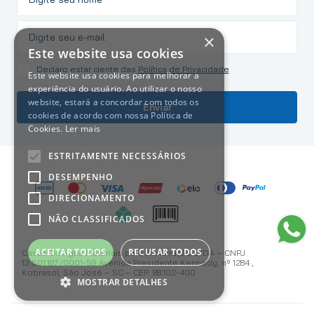
×
Este website usa cookies
Declaro estar ciente das
Política de Privacidade
Este website usa cookies para melhorar a
experiência do usuário. Ao utilizar o nosso
website, estará a concordar com todos os
Enviar
cookies de acordo com nossa Política de
Cookies.
Ler mais
ESTRITAMENTE NECESSÁRIOS
DESEMPENHO
DIRECIONAMENTO
NÃO CLASSIFICADOS
ACEITAR TODOS
RECUSAR TODOS
Casas Da Água Materiais para Construção LTDA – CNPJ
13.501.187/0001-59 Avenida Presidente Kennedy, nº 1284 ,
Kobrasol, São José – SC – CEP: 88.102-400
MOSTRAR DETALHES