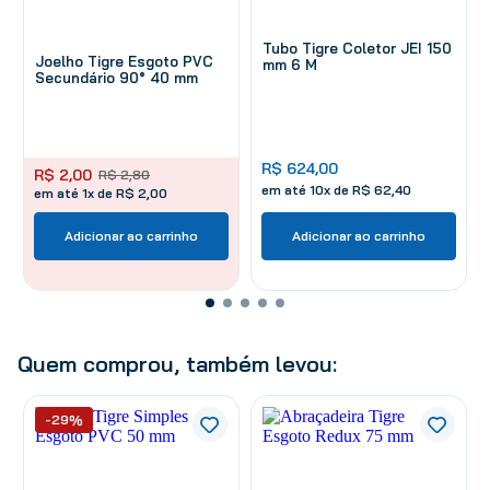
Tubo Tigre Coletor JEI 150
Joelho Tigre Esgoto PVC
mm 6 M
Secundário 90° 40 mm
R$
624
,
00
R$
2
,
00
R$
2
,
80
em até
10
x de
R$
62
,
40
em até 1x de R$ 2,00
Adicionar ao carrinho
Adicionar ao carrinho
Quem comprou, também levou:
-29%