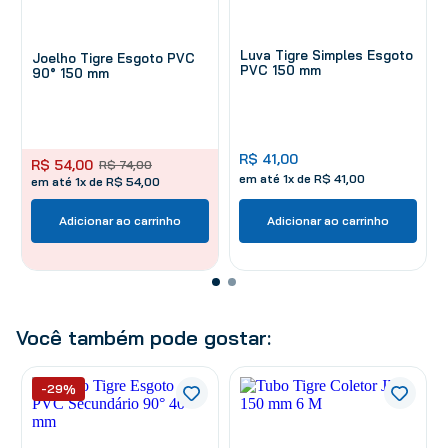
Luva Tigre Simples Esgoto
Joelho Tigre Esgoto PVC
PVC 150 mm
90° 150 mm
R$
41
,
00
R$
54
,
00
R$
74
,
00
em até
1
x de
R$
41
,
00
em até 1x de R$ 54,00
Adicionar ao carrinho
Adicionar ao carrinho
Você também pode gostar:
-29%