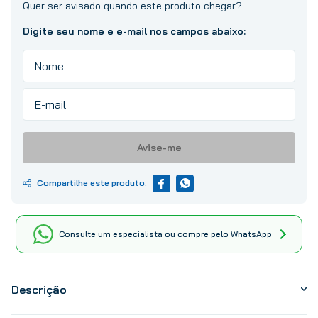
10
º
tinta
Avise-me
Consulte um especialista ou compre pelo WhatsApp
Descrição