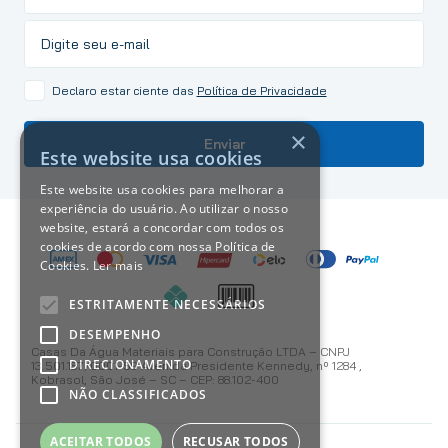
Declaro estar ciente das
Política de Privacidade
×
Enviar
Este website usa cookies
Este website usa cookies para melhorar a
experiência do usuário. Ao utilizar o nosso
website, estará a concordar com todos os
cookies de acordo com nossa Política de
Cookies.
Ler mais
ESTRITAMENTE NECESSÁRIOS
DESEMPENHO
Casas Da Água Materiais para Construção LTDA – CNPJ
DIRECIONAMENTO
13.501.187/0001-59 Avenida Presidente Kennedy, nº 1284 ,
Kobrasol, São José – SC – CEP: 88.102-400
NÃO CLASSIFICADOS
ACEITAR TODOS
RECUSAR TODOS