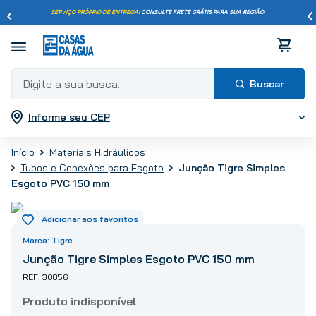
SERVIÇO PRÓPRIO DE ENTREGA!
CONSULTE FRETE GRÁTIS PARA SUA REGIÃO.
Digite a sua busca...
Informe seu CEP
Termos mais buscados
1
º
pisos
Materiais Hidráulicos
2
º
porcelanato
Junção Tigre Simples
Tubos e Conexões para Esgoto
3
º
piso
Esgoto PVC 150 mm
4
º
revestimento
5
º
vaso sanitário
Tigre
6
º
torneira
Junção Tigre Simples Esgoto PVC 150 mm
7
º
chuveiro
30856
8
º
cimento
9
º
telha