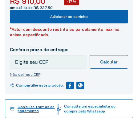
R$
910
,
00
-17%
10
º
tinta
em até 4x de R$ 227,50
Adicionar ao carrinho
*Valor com desconto restrito ao parcelamento máximo
acima especificado.
Não sei meu CEP
Consulte um especialista ou
Consulte formas de
pagamento
compre pelo Whatsapp