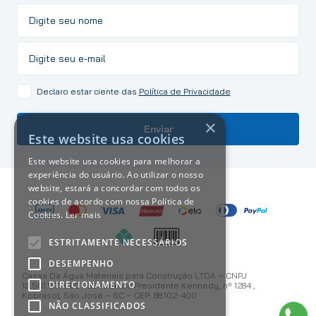
Declaro estar ciente das
Política de Privacidade
×
Enviar
Este website usa cookies
Este website usa cookies para melhorar a
experiência do usuário. Ao utilizar o nosso
website, estará a concordar com todos os
cookies de acordo com nossa Política de
Cookies.
Ler mais
ESTRITAMENTE NECESSÁRIOS
DESEMPENHO
Casas Da Água Materiais para Construção LTDA – CNPJ
DIRECIONAMENTO
13.501.187/0001-59 Avenida Presidente Kennedy, nº 1284 ,
Kobrasol, São José – SC – CEP: 88.102-400
NÃO CLASSIFICADOS