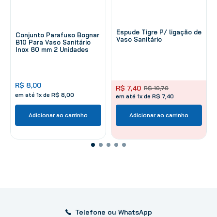
Espude Tigre P/ ligação de
Conjunto Parafuso Bognar
Vaso Sanitário
B10 Para Vaso Sanitário
Inox 80 mm 2 Unidades
R$
8
,
00
R$
7
,
40
R$
10
,
70
em até
1
x de
R$
8
,
00
em até 1x de R$ 7,40
Adicionar ao carrinho
Adicionar ao carrinho
Telefone ou WhatsApp