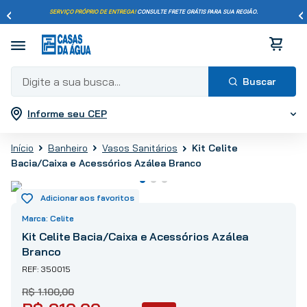
SERVIÇO PRÓPRIO DE ENTREGA!
CONSULTE FRETE GRÁTIS PARA SUA REGIÃO.
Digite a sua busca...
Informe seu CEP
Termos mais buscados
1
º
pisos
Banheiro
Vasos Sanitários
Kit Celite
2
º
porcelanato
Bacia/Caixa e Acessórios Azálea Branco
3
º
piso
4
º
revestimento
5
º
vaso sanitário
Celite
6
º
chuveiro
Kit Celite Bacia/Caixa e Acessórios Azálea
Branco
7
º
cimento
350015
8
º
torneira
R$
1
.
100
,
00
9
º
telha