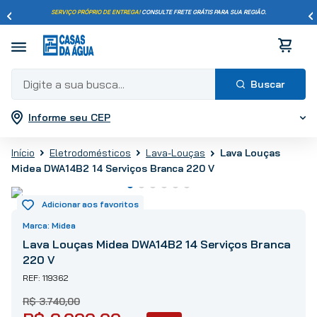
SERVIÇO PRÓPRIO DE ENTREGA!
CONSULTE FRETE GRÁTIS PARA SUA REGIÃO.
Digite a sua busca...
Informe seu CEP
Termos mais buscados
1
º
pisos
Lava Louças
Eletrodomésticos
Lava-Louças
2
º
porcelanato
Midea DWA14B2 14 Serviços Branca 220 V
3
º
piso
4
º
revestimento
5
º
vaso sanitário
Midea
6
º
torneira
Lava Louças Midea DWA14B2 14 Serviços Branca
220 V
7
º
chuveiro
119362
8
º
cimento
9
º
telha
R$
3
.
740
,
00