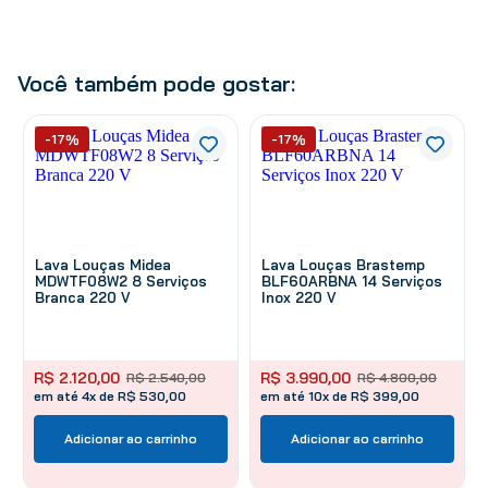
Você também pode gostar:
-17%
-17%
Lava Louças Midea
Lava Louças Brastemp
MDWTF08W2 8 Serviços
BLF60ARBNA 14 Serviços
Branca 220 V
Inox 220 V
R$
2
.
120
,
00
R$
3
.
990
,
00
R$
2
.
540
,
00
R$
4
.
800
,
00
em até 4x de R$ 530,00
em até 10x de R$ 399,00
Adicionar ao carrinho
Adicionar ao carrinho