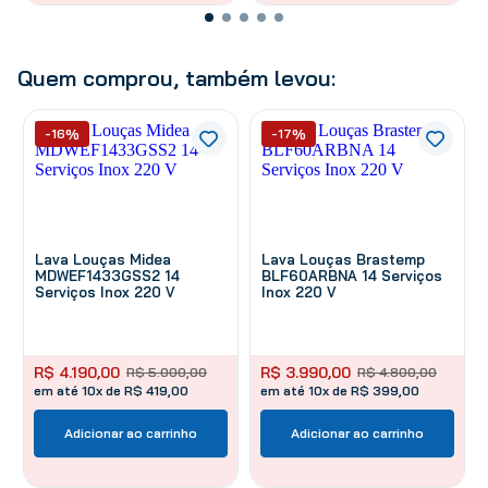
Quem comprou, também levou:
-16%
-17%
Lava Louças Midea
Lava Louças Brastemp
MDWEF1433GSS2 14
BLF60ARBNA 14 Serviços
Serviços Inox 220 V
Inox 220 V
R$
4
.
190
,
00
R$
3
.
990
,
00
R$
5
.
000
,
00
R$
4
.
800
,
00
em até 10x de R$ 419,00
em até 10x de R$ 399,00
Adicionar ao carrinho
Adicionar ao carrinho