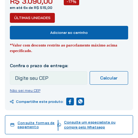
R$
3
.
090
,
00
10
º
tinta
-17%
em até 6x de R$ 515,00
ÚLTIMAS UNIDADES
Adicionar ao carrinho
*Valor com desconto restrito ao parcelamento máximo acima
especificado.
Não sei meu CEP
Consulte um especialista ou
Consulte formas de
pagamento
compre pelo Whatsapp