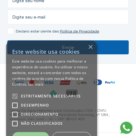
Declaro estar ciente das
Política de Privacidade
×
Enviar
Este website usa cookies
Este website usa cookies para melhorar a
experiência do usuário. Ao utilizar o nosso
website, estará a concordar com todos os
cookies de acordo com nossa Política de
Cookies.
Ler mais
ESTRITAMENTE NECESSÁRIOS
DESEMPENHO
Casas Da Água Materiais para Construção LTDA – CNPJ
DIRECIONAMENTO
13.501.187/0001-59 Avenida Presidente Kennedy, nº 1284 ,
Kobrasol, São José – SC – CEP: 88.102-400
NÃO CLASSIFICADOS