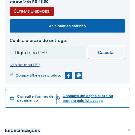
em até
1
x de
R$
48
,
50
10
º
tinta
ÚLTIMAS UNIDADES
Adicionar ao carrinho
Não sei meu CEP
Consulte um especialista ou
Consulte formas de
pagamento
compre pelo Whatsapp
Especificações