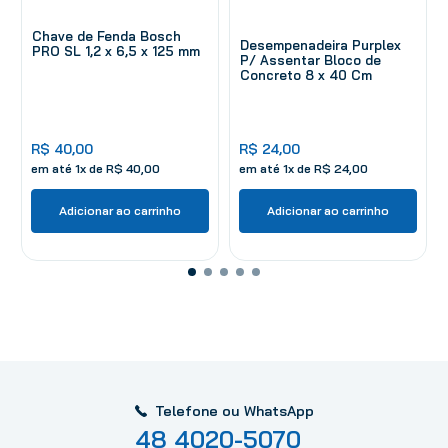
Chave de Fenda Bosch
Desempenadeira Purplex
PRO SL 1,2 x 6,5 x 125 mm
P/ Assentar Bloco de
Concreto 8 x 40 Cm
R$
40
,
00
R$
24
,
00
em até
1
x de
R$
40
,
00
em até
1
x de
R$
24
,
00
Adicionar ao carrinho
Adicionar ao carrinho
Telefone ou WhatsApp
48 4020-5070