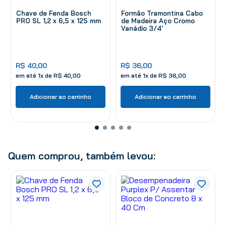
Chave de Fenda Bosch
Formão Tramontina Cabo
PRO SL 1,2 x 6,5 x 125 mm
de Madeira Aço Cromo
Vanádio 3/4'
R$
40
,
00
R$
36
,
00
em até
1
x de
R$
40
,
00
em até
1
x de
R$
36
,
00
Adicionar ao carrinho
Adicionar ao carrinho
Quem comprou, também levou: