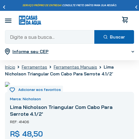
SERVIÇO PRÓPRIO DE ENTREGA!
CONSULTE FRETE GRÁTIS PARA SUA REGIÃO.
Digite a sua busca...
Informe seu CEP
Termos mais buscados
1
º
pisos
Ferramentas
Ferramentas Manuais
Lima
2
º
porcelanato
Nicholson Triangular Com Cabo Para Serrote 4.1/2'
3
º
piso
4
º
revestimento
5
º
vaso sanitário
Nicholson
6
º
torneira
Lima Nicholson Triangular Com Cabo Para
Serrote 4.1/2'
7
º
chuveiro
41406
8
º
cimento
R$
48
,
50
9
º
telha