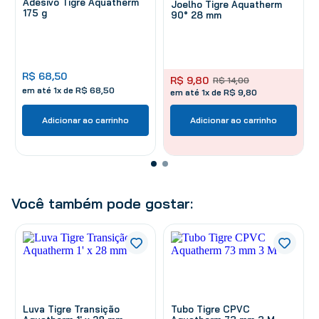
Adesivo Tigre Aquatherm
Joelho Tigre Aquatherm
175 g
90° 28 mm
R$
68
,
50
R$
9
,
80
R$
14
,
00
em até
1
x de
R$
68
,
50
em até 1x de R$ 9,80
Adicionar ao carrinho
Adicionar ao carrinho
Você também pode gostar:
Luva Tigre Transição
Tubo Tigre CPVC