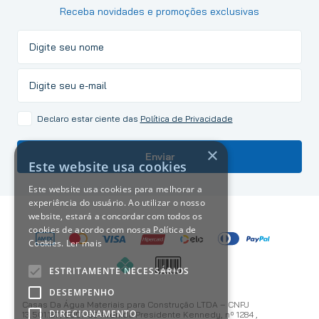
Receba novidades e promoções exclusivas
Declaro estar ciente das
Política de Privacidade
×
Enviar
Este website usa cookies
Este website usa cookies para melhorar a
experiência do usuário. Ao utilizar o nosso
website, estará a concordar com todos os
cookies de acordo com nossa Política de
Cookies.
Ler mais
ESTRITAMENTE NECESSÁRIOS
DESEMPENHO
Casas Da Água Materiais para Construção LTDA – CNPJ
DIRECIONAMENTO
13.501.187/0001-59 Avenida Presidente Kennedy, nº 1284 ,