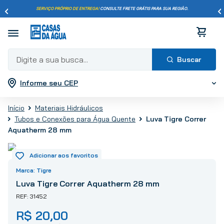
SERVIÇO PRÓPRIO DE ENTREGA!
CONSULTE FRETE GRÁTIS PARA SUA REGIÃO.
Digite a sua busca...
Informe seu CEP
Termos mais buscados
1
º
pisos
Materiais Hidráulicos
2
º
porcelanato
Luva Tigre Correr
Tubos e Conexões para Água Quente
3
º
piso
Aquatherm 28 mm
4
º
revestimento
5
º
vaso sanitário
Tigre
6
º
torneira
Luva Tigre Correr Aquatherm 28 mm
7
º
chuveiro
31452
8
º
cimento
R$
20
,
00
9
º
telha