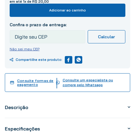
em até
1
x de
R$
20
,
00
10
º
tinta
Adicionar ao carrinho
Não sei meu CEP
Consulte um especialista ou
Consulte formas de
pagamento
compre pelo Whatsapp
Descrição
Especificações