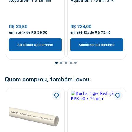
Aquatherm 1' x 28 mm
Aquatherm 73 mm 3 M
R$
39
,
50
R$
734
,
00
em até
1
x de
R$
39
,
50
em até
10
x de
R$
73
,
40
Adicionar ao carrinho
Adicionar ao carrinho
Quem comprou, também levou: