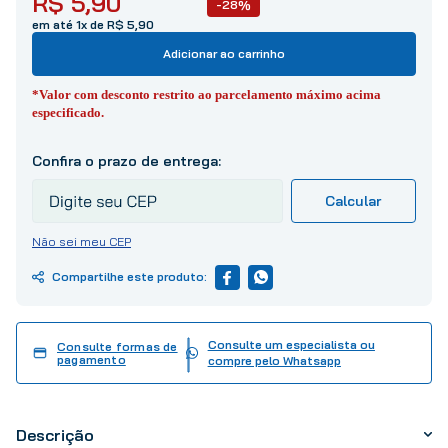
R$
5
,
90
-28%
10
º
tinta
em até 1x de R$ 5,90
Adicionar ao carrinho
*Valor com desconto restrito ao parcelamento máximo acima
especificado.
Não sei meu CEP
Consulte um especialista ou
Consulte formas de
pagamento
compre pelo Whatsapp
Descrição