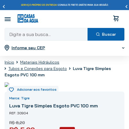
SERVIÇO PRÓPRIO DE ENTREGA!
CONSULTE FRETE GRÁTIS PARA SUA REGIÃO.
Digite a sua busca...
Informe seu CEP
Termos mais buscados
1
º
pisos
Materiais Hidráulicos
2
º
porcelanato
Luva Tigre Simples
Tubos e Conexões para Esgoto
3
º
piso
Esgoto PVC 100 mm
4
º
revestimento
5
º
vaso sanitário
Tigre
6
º
torneira
Luva Tigre Simples Esgoto PVC 100 mm
7
º
cimento
30904
8
º
chuveiro
R$
8
,
20
9
º
telha