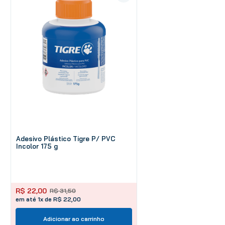
Adesivo Plástico Tigre P/ PVC
Incolor 175 g
R$
22
,
00
R$
31
,
50
em até 1x de R$ 22,00
Adicionar ao carrinho